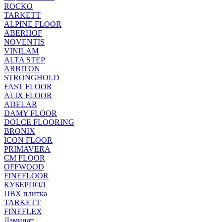
ROCKO
TARKETT
ALPINE FLOOR
ABERHOF
NOVENTIS
VINILAM
ALTA STEP
ARBITON
STRONGHOLD
FAST FLOOR
ALIX FLOOR
ADELAR
DAMY FLOOR
DOLCE FLOORING
BRONIX
ICON FLOOR
PRIMAVERA
CM FLOOR
OFFWOOD
FINEFLOOR
КУБЕРПОЛ
ПВХ плитка
TARKETT
FINEFLEX
Ламинат