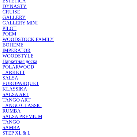
ESTETICA
DYNASTY
CRUISE
GALLERY
GALLERY MINI
PILOT
POEM
WOODSTOCK FAMILY
BOHEME
IMPERATOR
WOODSTYLE
Паркетная доска
POLARWOOD
TARKETT
SALSA
EUROPARQUET
KLASSIKA
SALSA ART
TANGO ART
TANGO CLASSIC
RUMBA
SALSA PREMIUM
TANGO
SAMBA
STEP XL & L