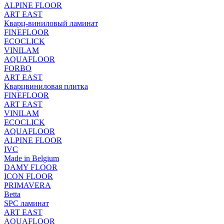
ALPINE FLOOR
ART EAST
Кварц-виниловый ламинат
FINEFLOOR
ECOCLICK
VINILAM
AQUAFLOOR
FORBO
ART EAST
Кварцвиниловая плитка
FINEFLOOR
ART EAST
VINILAM
ECOCLICK
AQUAFLOOR
ALPINE FLOOR
IVC
Made in Belgium
DAMY FLOOR
ICON FLOOR
PRIMAVERA
Betta
SPC ламинат
ART EAST
AQUAFLOOR