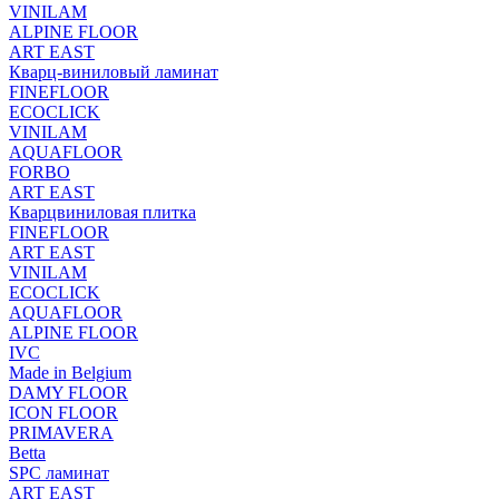
VINILAM
ALPINE FLOOR
ART EAST
Кварц-виниловый ламинат
FINEFLOOR
ECOCLICK
VINILAM
AQUAFLOOR
FORBO
ART EAST
Кварцвиниловая плитка
FINEFLOOR
ART EAST
VINILAM
ECOCLICK
AQUAFLOOR
ALPINE FLOOR
IVC
Made in Belgium
DAMY FLOOR
ICON FLOOR
PRIMAVERA
Betta
SPC ламинат
ART EAST