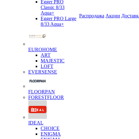
Egger PRO
Classic 8/33
Aqua+
Распродажа
Акции
Доставк
Egger PRO Large
8/33 Aqua+
EUROHOME
ART
MAJESTIC
LOFT
EVERSENSE
FLOORPAN
FORESTFLOOR
IDEAL
CHOICE
ENIGMA