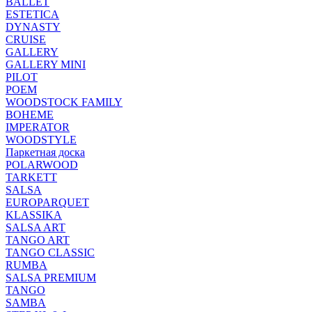
BALLET
ESTETICA
DYNASTY
CRUISE
GALLERY
GALLERY MINI
PILOT
POEM
WOODSTOCK FAMILY
BOHEME
IMPERATOR
WOODSTYLE
Паркетная доска
POLARWOOD
TARKETT
SALSA
EUROPARQUET
KLASSIKA
SALSA ART
TANGO ART
TANGO CLASSIC
RUMBA
SALSA PREMIUM
TANGO
SAMBA