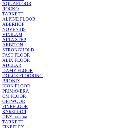
AQUAFLOOR
ROCKO
TARKETT
ALPINE FLOOR
ABERHOF
NOVENTIS
VINILAM
ALTA STEP
ARBITON
STRONGHOLD
FAST FLOOR
ALIX FLOOR
ADELAR
DAMY FLOOR
DOLCE FLOORING
BRONIX
ICON FLOOR
PRIMAVERA
CM FLOOR
OFFWOOD
FINEFLOOR
КУБЕРПОЛ
ПВХ плитка
TARKETT
FINEFLEX