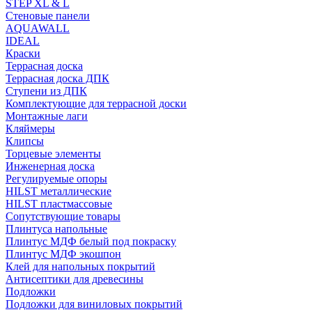
STEP XL & L
Стеновые панели
AQUAWALL
IDEAL
Краски
Террасная доска
Террасная доска ДПК
Ступени из ДПК
Комплектующие для террасной доски
Монтажные лаги
Кляймеры
Клипсы
Торцевые элементы
Инженерная доска
Регулируемые опоры
HILST металлические
HILST пластмассовые
Сопутствующие товары
Плинтуса напольные
Плинтус МДФ белый под покраску
Плинтус МДФ экошпон
Клей для напольных покрытий
Антисептики для древесины
Подложки
Подложки для виниловых покрытий