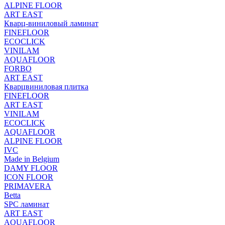
ALPINE FLOOR
ART EAST
Кварц-виниловый ламинат
FINEFLOOR
ECOCLICK
VINILAM
AQUAFLOOR
FORBO
ART EAST
Кварцвиниловая плитка
FINEFLOOR
ART EAST
VINILAM
ECOCLICK
AQUAFLOOR
ALPINE FLOOR
IVC
Made in Belgium
DAMY FLOOR
ICON FLOOR
PRIMAVERA
Betta
SPC ламинат
ART EAST
AQUAFLOOR