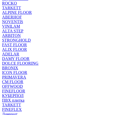
ROCKO
TARKETT
ALPINE FLOOR
ABERHOF
NOVENTIS
VINILAM
ALTA STEP
ARBITON
STRONGHOLD
FAST FLOOR
ALIX FLOOR
ADELAR
DAMY FLOOR
DOLCE FLOORING
BRONIX
ICON FLOOR
PRIMAVERA
CM FLOOR
OFFWOOD
FINEFLOOR
КУБЕРПОЛ
ПВХ плитка
TARKETT
FINEFLEX
Ламинат