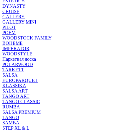
ESTETICA
DYNASTY
CRUISE
GALLERY
GALLERY MINI
PILOT
POEM
WOODSTOCK FAMILY
BOHEME
IMPERATOR
WOODSTYLE
Паркетная доска
POLARWOOD
TARKETT
SALSA
EUROPARQUET
KLASSIKA
SALSA ART
TANGO ART
TANGO CLASSIC
RUMBA
SALSA PREMIUM
TANGO
SAMBA
STEP XL & L