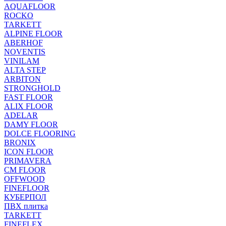
AQUAFLOOR
ROCKO
TARKETT
ALPINE FLOOR
ABERHOF
NOVENTIS
VINILAM
ALTA STEP
ARBITON
STRONGHOLD
FAST FLOOR
ALIX FLOOR
ADELAR
DAMY FLOOR
DOLCE FLOORING
BRONIX
ICON FLOOR
PRIMAVERA
CM FLOOR
OFFWOOD
FINEFLOOR
КУБЕРПОЛ
ПВХ плитка
TARKETT
FINEFLEX