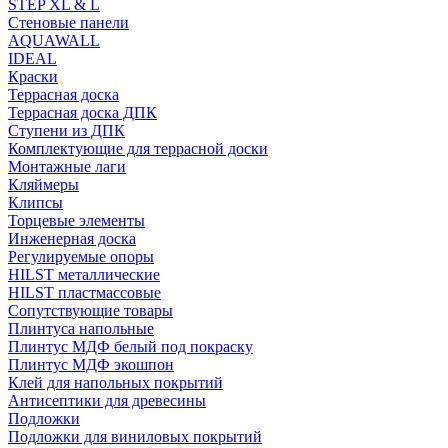
STEP XL & L
Стеновые панели
AQUAWALL
IDEAL
Краски
Террасная доска
Террасная доска ДПК
Ступени из ДПК
Комплектующие для террасной доски
Монтажные лаги
Кляймеры
Клипсы
Торцевые элементы
Инженерная доска
Регулируемые опоры
HILST металлические
HILST пластмассовые
Сопутствующие товары
Плинтуса напольные
Плинтус МДФ белый под покраску
Плинтус МДФ экошпон
Клей для напольных покрытий
Антисептики для древесины
Подложки
Подложки для виниловых покрытий