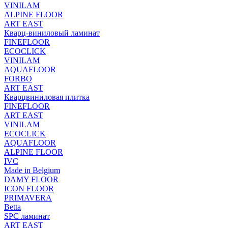
VINILAM
ALPINE FLOOR
ART EAST
Кварц-виниловый ламинат
FINEFLOOR
ECOCLICK
VINILAM
AQUAFLOOR
FORBO
ART EAST
Кварцвиниловая плитка
FINEFLOOR
ART EAST
VINILAM
ECOCLICK
AQUAFLOOR
ALPINE FLOOR
IVC
Made in Belgium
DAMY FLOOR
ICON FLOOR
PRIMAVERA
Betta
SPC ламинат
ART EAST