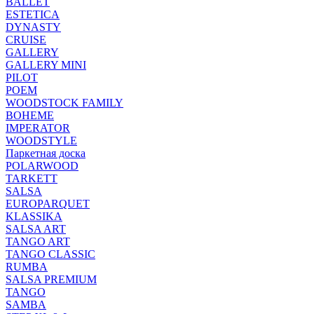
BALLET
ESTETICA
DYNASTY
CRUISE
GALLERY
GALLERY MINI
PILOT
POEM
WOODSTOCK FAMILY
BOHEME
IMPERATOR
WOODSTYLE
Паркетная доска
POLARWOOD
TARKETT
SALSA
EUROPARQUET
KLASSIKA
SALSA ART
TANGO ART
TANGO CLASSIC
RUMBA
SALSA PREMIUM
TANGO
SAMBA