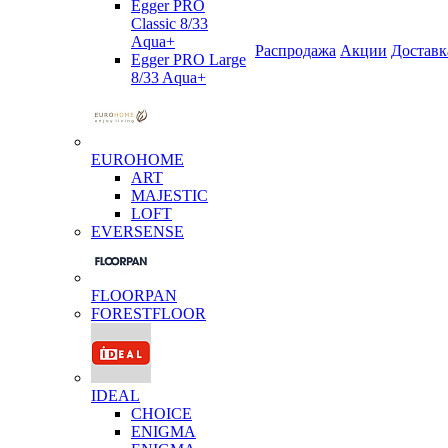
Egger PRO
Classic 8/33
Aqua+
Распродажа
Акции
Доставк
Egger PRO Large
8/33 Aqua+
EUROHOME
ART
MAJESTIC
LOFT
EVERSENSE
FLOORPAN
FORESTFLOOR
IDEAL
CHOICE
ENIGMA