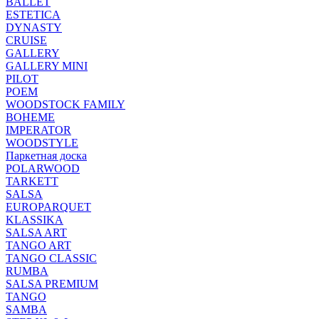
BALLET
ESTETICA
DYNASTY
CRUISE
GALLERY
GALLERY MINI
PILOT
POEM
WOODSTOCK FAMILY
BOHEME
IMPERATOR
WOODSTYLE
Паркетная доска
POLARWOOD
TARKETT
SALSA
EUROPARQUET
KLASSIKA
SALSA ART
TANGO ART
TANGO CLASSIC
RUMBA
SALSA PREMIUM
TANGO
SAMBA