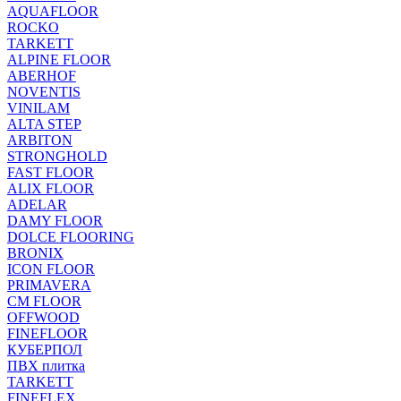
AQUAFLOOR
ROCKO
TARKETT
ALPINE FLOOR
ABERHOF
NOVENTIS
VINILAM
ALTA STEP
ARBITON
STRONGHOLD
FAST FLOOR
ALIX FLOOR
ADELAR
DAMY FLOOR
DOLCE FLOORING
BRONIX
ICON FLOOR
PRIMAVERA
CM FLOOR
OFFWOOD
FINEFLOOR
КУБЕРПОЛ
ПВХ плитка
TARKETT
FINEFLEX