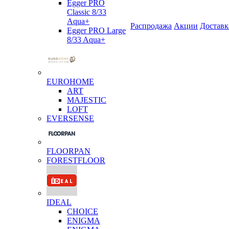
Egger PRO
Classic 8/33
Aqua+
Распродажа
Акции
Доставк
Egger PRO Large
8/33 Aqua+
EUROHOME
ART
MAJESTIC
LOFT
EVERSENSE
FLOORPAN
FORESTFLOOR
IDEAL
CHOICE
ENIGMA