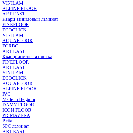
VINILAM
ALPINE FLOOR
ART EAST
Кварц-виниловый ламинат
FINEFLOOR
ECOCLICK
VINILAM
AQUAFLOOR
FORBO
ART EAST
Кварцвиниловая плитка
FINEFLOOR
ART EAST
VINILAM
ECOCLICK
AQUAFLOOR
ALPINE FLOOR
IVC
Made in Belgium
DAMY FLOOR
ICON FLOOR
PRIMAVERA
Betta
SPC ламинат
ART EAST