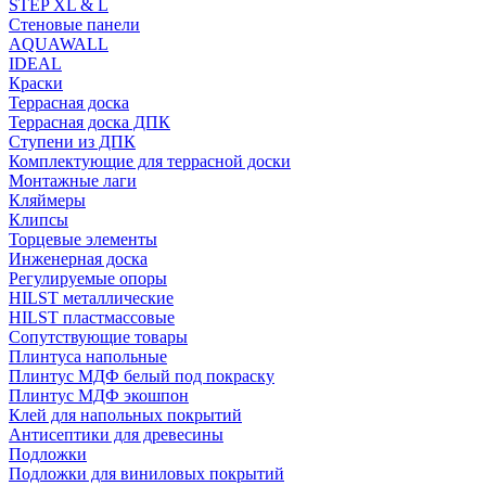
STEP XL & L
Стеновые панели
AQUAWALL
IDEAL
Краски
Террасная доска
Террасная доска ДПК
Ступени из ДПК
Комплектующие для террасной доски
Монтажные лаги
Кляймеры
Клипсы
Торцевые элементы
Инженерная доска
Регулируемые опоры
HILST металлические
HILST пластмассовые
Сопутствующие товары
Плинтуса напольные
Плинтус МДФ белый под покраску
Плинтус МДФ экошпон
Клей для напольных покрытий
Антисептики для древесины
Подложки
Подложки для виниловых покрытий