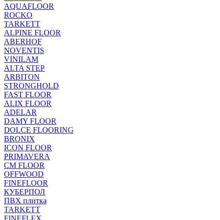
AQUAFLOOR
ROCKO
TARKETT
ALPINE FLOOR
ABERHOF
NOVENTIS
VINILAM
ALTA STEP
ARBITON
STRONGHOLD
FAST FLOOR
ALIX FLOOR
ADELAR
DAMY FLOOR
DOLCE FLOORING
BRONIX
ICON FLOOR
PRIMAVERA
CM FLOOR
OFFWOOD
FINEFLOOR
КУБЕРПОЛ
ПВХ плитка
TARKETT
FINEFLEX