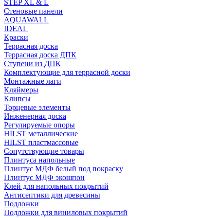
STEP XL & L
Стеновые панели
AQUAWALL
IDEAL
Краски
Террасная доска
Террасная доска ДПК
Ступени из ДПК
Комплектующие для террасной доски
Монтажные лаги
Кляймеры
Клипсы
Торцевые элементы
Инженерная доска
Регулируемые опоры
HILST металлические
HILST пластмассовые
Сопутствующие товары
Плинтуса напольные
Плинтус МДФ белый под покраску
Плинтус МДФ экошпон
Клей для напольных покрытий
Антисептики для древесины
Подложки
Подложки для виниловых покрытий