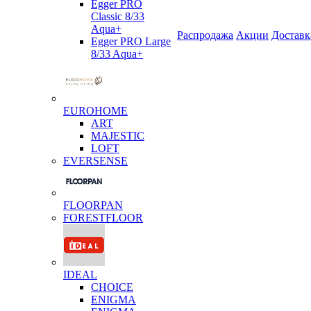
Egger PRO
Classic 8/33
Aqua+
Распродажа
Акции
Доставк
Egger PRO Large
8/33 Aqua+
EUROHOME
ART
MAJESTIC
LOFT
EVERSENSE
FLOORPAN
FORESTFLOOR
IDEAL
CHOICE
ENIGMA