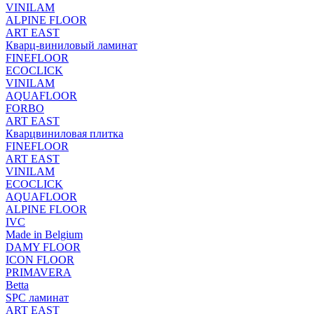
VINILAM
ALPINE FLOOR
ART EAST
Кварц-виниловый ламинат
FINEFLOOR
ECOCLICK
VINILAM
AQUAFLOOR
FORBO
ART EAST
Кварцвиниловая плитка
FINEFLOOR
ART EAST
VINILAM
ECOCLICK
AQUAFLOOR
ALPINE FLOOR
IVC
Made in Belgium
DAMY FLOOR
ICON FLOOR
PRIMAVERA
Betta
SPC ламинат
ART EAST