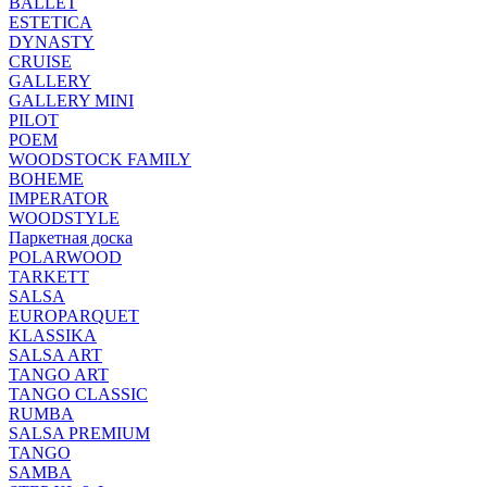
BALLET
ESTETICA
DYNASTY
CRUISE
GALLERY
GALLERY MINI
PILOT
POEM
WOODSTOCK FAMILY
BOHEME
IMPERATOR
WOODSTYLE
Паркетная доска
POLARWOOD
TARKETT
SALSA
EUROPARQUET
KLASSIKA
SALSA ART
TANGO ART
TANGO CLASSIC
RUMBA
SALSA PREMIUM
TANGO
SAMBA