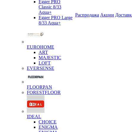
Egger PRO
Classic 8/33
Aqua+
Распродажа
Акции
Доставк
Egger PRO Large
8/33 Aqua+
EUROHOME
ART
MAJESTIC
LOFT
EVERSENSE
FLOORPAN
FORESTFLOOR
IDEAL
CHOICE
ENIGMA