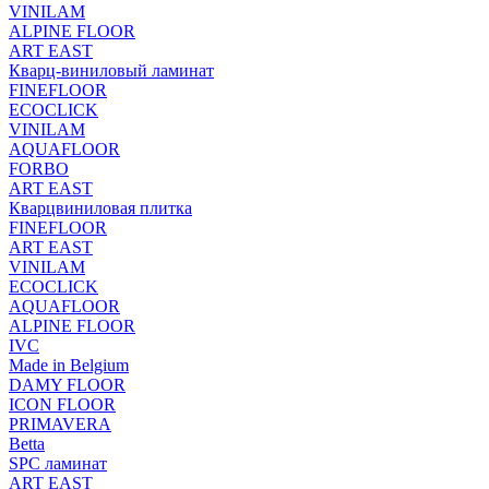
VINILAM
ALPINE FLOOR
ART EAST
Кварц-виниловый ламинат
FINEFLOOR
ECOCLICK
VINILAM
AQUAFLOOR
FORBO
ART EAST
Кварцвиниловая плитка
FINEFLOOR
ART EAST
VINILAM
ECOCLICK
AQUAFLOOR
ALPINE FLOOR
IVC
Made in Belgium
DAMY FLOOR
ICON FLOOR
PRIMAVERA
Betta
SPC ламинат
ART EAST