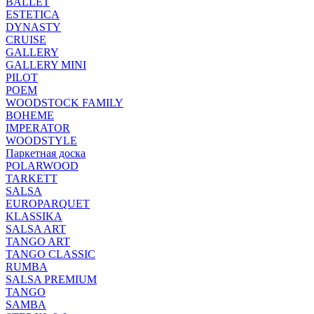
BALLET
ESTETICA
DYNASTY
CRUISE
GALLERY
GALLERY MINI
PILOT
POEM
WOODSTOCK FAMILY
BOHEME
IMPERATOR
WOODSTYLE
Паркетная доска
POLARWOOD
TARKETT
SALSA
EUROPARQUET
KLASSIKA
SALSA ART
TANGO ART
TANGO CLASSIC
RUMBA
SALSA PREMIUM
TANGO
SAMBA