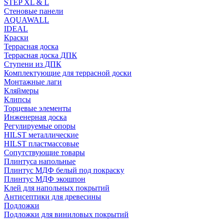
STEP XL & L
Стеновые панели
AQUAWALL
IDEAL
Краски
Террасная доска
Террасная доска ДПК
Ступени из ДПК
Комплектующие для террасной доски
Монтажные лаги
Кляймеры
Клипсы
Торцевые элементы
Инженерная доска
Регулируемые опоры
HILST металлические
HILST пластмассовые
Сопутствующие товары
Плинтуса напольные
Плинтус МДФ белый под покраску
Плинтус МДФ экошпон
Клей для напольных покрытий
Антисептики для древесины
Подложки
Подложки для виниловых покрытий