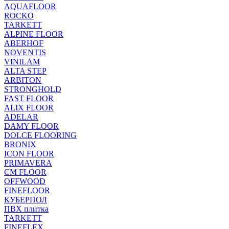
AQUAFLOOR
ROCKO
TARKETT
ALPINE FLOOR
ABERHOF
NOVENTIS
VINILAM
ALTA STEP
ARBITON
STRONGHOLD
FAST FLOOR
ALIX FLOOR
ADELAR
DAMY FLOOR
DOLCE FLOORING
BRONIX
ICON FLOOR
PRIMAVERA
CM FLOOR
OFFWOOD
FINEFLOOR
КУБЕРПОЛ
ПВХ плитка
TARKETT
FINEFLEX