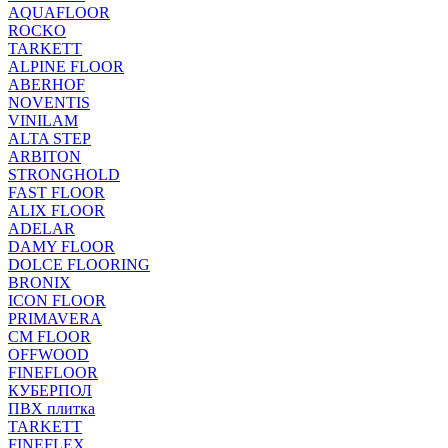
AQUAFLOOR
ROCKO
TARKETT
ALPINE FLOOR
ABERHOF
NOVENTIS
VINILAM
ALTA STEP
ARBITON
STRONGHOLD
FAST FLOOR
ALIX FLOOR
ADELAR
DAMY FLOOR
DOLCE FLOORING
BRONIX
ICON FLOOR
PRIMAVERA
CM FLOOR
OFFWOOD
FINEFLOOR
КУБЕРПОЛ
ПВХ плитка
TARKETT
FINEFLEX