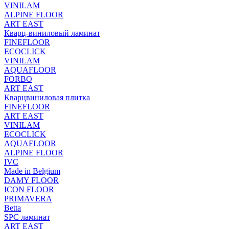
VINILAM
ALPINE FLOOR
ART EAST
Кварц-виниловый ламинат
FINEFLOOR
ECOCLICK
VINILAM
AQUAFLOOR
FORBO
ART EAST
Кварцвиниловая плитка
FINEFLOOR
ART EAST
VINILAM
ECOCLICK
AQUAFLOOR
ALPINE FLOOR
IVC
Made in Belgium
DAMY FLOOR
ICON FLOOR
PRIMAVERA
Betta
SPC ламинат
ART EAST