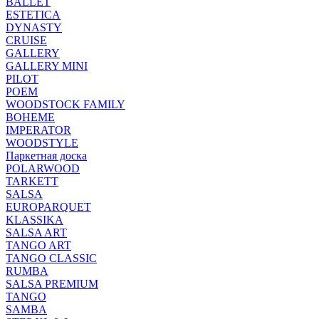
BALLET
ESTETICA
DYNASTY
CRUISE
GALLERY
GALLERY MINI
PILOT
POEM
WOODSTOCK FAMILY
BOHEME
IMPERATOR
WOODSTYLE
Паркетная доска
POLARWOOD
TARKETT
SALSA
EUROPARQUET
KLASSIKA
SALSA ART
TANGO ART
TANGO CLASSIC
RUMBA
SALSA PREMIUM
TANGO
SAMBA