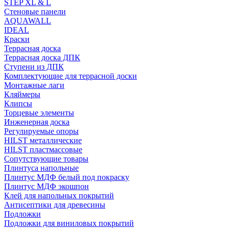
STEP XL & L
Стеновые панели
AQUAWALL
IDEAL
Краски
Террасная доска
Террасная доска ДПК
Ступени из ДПК
Комплектующие для террасной доски
Монтажные лаги
Кляймеры
Клипсы
Торцевые элементы
Инженерная доска
Регулируемые опоры
HILST металлические
HILST пластмассовые
Сопутствующие товары
Плинтуса напольные
Плинтус МДФ белый под покраску
Плинтус МДФ экошпон
Клей для напольных покрытий
Антисептики для древесины
Подложки
Подложки для виниловых покрытий