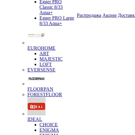
Egger PRO
Classic 8/33
Aqua+
Распродажа
Акции
Доставк
Egger PRO Large
8/33 Aqua+
EUROHOME
ART
MAJESTIC
LOFT
EVERSENSE
FLOORPAN
FORESTFLOOR
IDEAL
CHOICE
ENIGMA