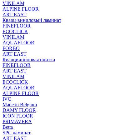
VINILAM
ALPINE FLOOR
ART EAST
Кварц-виниловый ламинат
FINEFLOOR
ECOCLICK
VINILAM
AQUAFLOOR
FORBO
ART EAST
Кварцвиниловая плитка
FINEFLOOR
ART EAST
VINILAM
ECOCLICK
AQUAFLOOR
ALPINE FLOOR
IVC
Made in Belgium
DAMY FLOOR
ICON FLOOR
PRIMAVERA
Betta
SPC ламинат
ART EAST