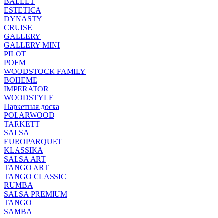
BALLET
ESTETICA
DYNASTY
CRUISE
GALLERY
GALLERY MINI
PILOT
POEM
WOODSTOCK FAMILY
BOHEME
IMPERATOR
WOODSTYLE
Паркетная доска
POLARWOOD
TARKETT
SALSA
EUROPARQUET
KLASSIKA
SALSA ART
TANGO ART
TANGO CLASSIC
RUMBA
SALSA PREMIUM
TANGO
SAMBA