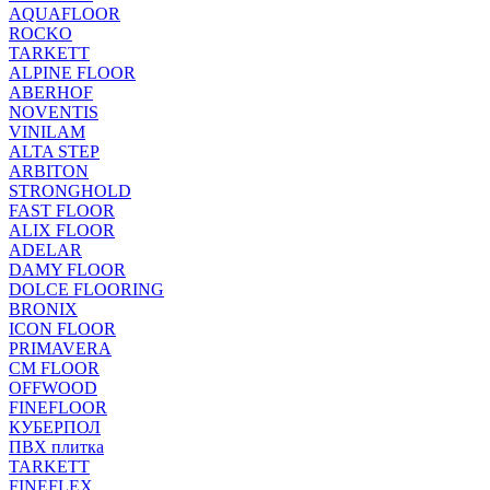
AQUAFLOOR
ROCKO
TARKETT
ALPINE FLOOR
ABERHOF
NOVENTIS
VINILAM
ALTA STEP
ARBITON
STRONGHOLD
FAST FLOOR
ALIX FLOOR
ADELAR
DAMY FLOOR
DOLCE FLOORING
BRONIX
ICON FLOOR
PRIMAVERA
CM FLOOR
OFFWOOD
FINEFLOOR
КУБЕРПОЛ
ПВХ плитка
TARKETT
FINEFLEX