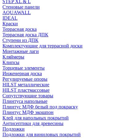
STEP XL & L
Стеновые панели
AQUAWALL
IDEAL
Краски
Террасная доска
Террасная доска ДПК
Ступени из ДПК
Комплектующие для террасной доски
Монтажные лаги
Кляймеры
Клипсы
Торцевые элементы
Инженерная доска
Регулируемые опоры
HILST металлические
HILST пластмассовые
Сопутствующие товары
Плинтуса напольные
Плинтус МДФ белый под покраску
Плинтус МДФ экошпон
Клей для напольных покрытий
Антисептики для древесины
Подложки
Подложки для виниловых покрытий