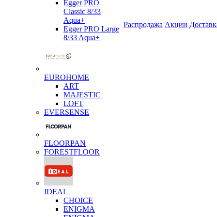
Egger PRO
Classic 8/33
Aqua+
Распродажа
Акции
Доставк
Egger PRO Large
8/33 Aqua+
EUROHOME
ART
MAJESTIC
LOFT
EVERSENSE
FLOORPAN
FORESTFLOOR
IDEAL
CHOICE
ENIGMA