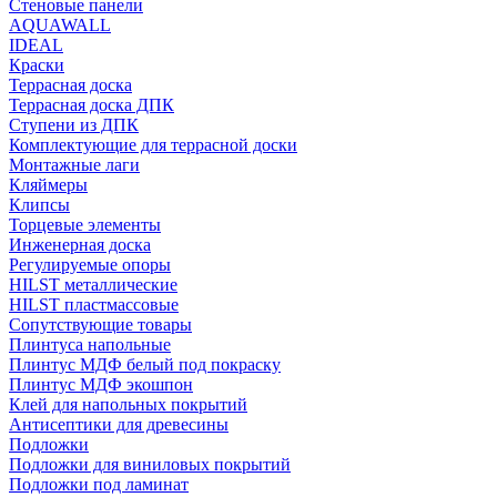
Стеновые панели
AQUAWALL
IDEAL
Краски
Террасная доска
Террасная доска ДПК
Ступени из ДПК
Комплектующие для террасной доски
Монтажные лаги
Кляймеры
Клипсы
Торцевые элементы
Инженерная доска
Регулируемые опоры
HILST металлические
HILST пластмассовые
Сопутствующие товары
Плинтуса напольные
Плинтус МДФ белый под покраску
Плинтус МДФ экошпон
Клей для напольных покрытий
Антисептики для древесины
Подложки
Подложки для виниловых покрытий
Подложки под ламинат