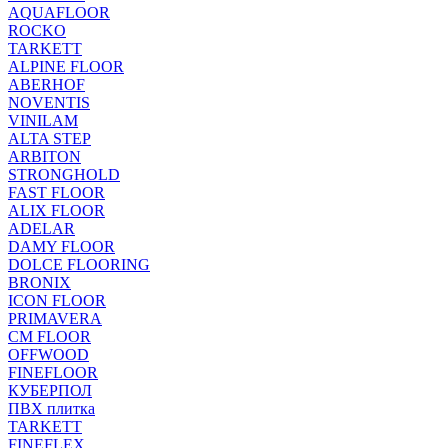
AQUAFLOOR
ROCKO
TARKETT
ALPINE FLOOR
ABERHOF
NOVENTIS
VINILAM
ALTA STEP
ARBITON
STRONGHOLD
FAST FLOOR
ALIX FLOOR
ADELAR
DAMY FLOOR
DOLCE FLOORING
BRONIX
ICON FLOOR
PRIMAVERA
CM FLOOR
OFFWOOD
FINEFLOOR
КУБЕРПОЛ
ПВХ плитка
TARKETT
FINEFLEX