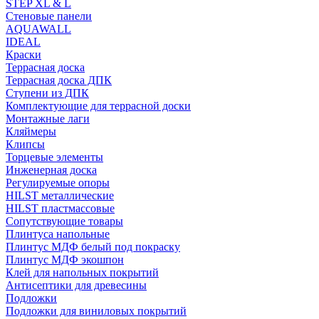
STEP XL & L
Стеновые панели
AQUAWALL
IDEAL
Краски
Террасная доска
Террасная доска ДПК
Ступени из ДПК
Комплектующие для террасной доски
Монтажные лаги
Кляймеры
Клипсы
Торцевые элементы
Инженерная доска
Регулируемые опоры
HILST металлические
HILST пластмассовые
Сопутствующие товары
Плинтуса напольные
Плинтус МДФ белый под покраску
Плинтус МДФ экошпон
Клей для напольных покрытий
Антисептики для древесины
Подложки
Подложки для виниловых покрытий