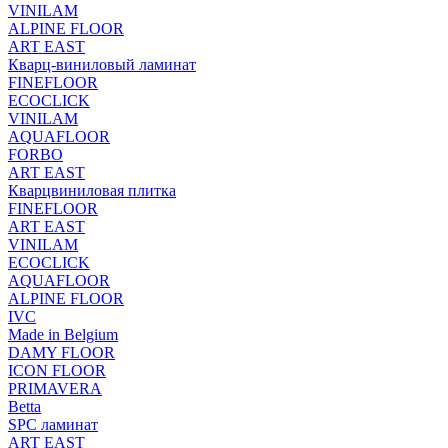
VINILAM
ALPINE FLOOR
ART EAST
Кварц-виниловый ламинат
FINEFLOOR
ECOCLICK
VINILAM
AQUAFLOOR
FORBO
ART EAST
Кварцвиниловая плитка
FINEFLOOR
ART EAST
VINILAM
ECOCLICK
AQUAFLOOR
ALPINE FLOOR
IVC
Made in Belgium
DAMY FLOOR
ICON FLOOR
PRIMAVERA
Betta
SPC ламинат
ART EAST