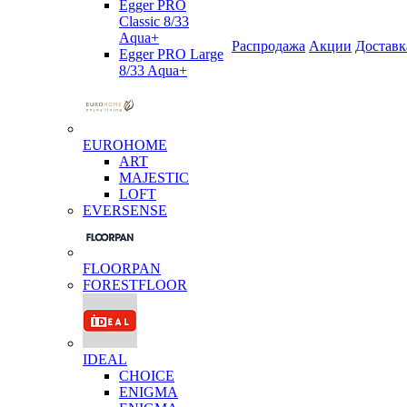
Egger PRO
Classic 8/33
Aqua+
Распродажа
Акции
Доставк
Egger PRO Large
8/33 Aqua+
EUROHOME
ART
MAJESTIC
LOFT
EVERSENSE
FLOORPAN
FORESTFLOOR
IDEAL
CHOICE
ENIGMA