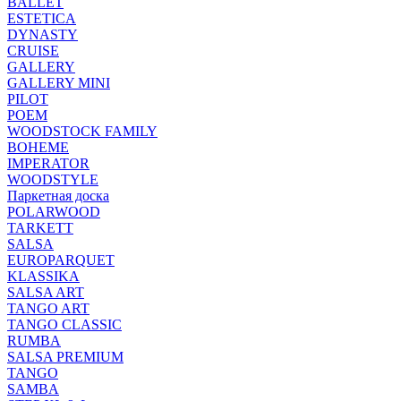
BALLET
ESTETICA
DYNASTY
CRUISE
GALLERY
GALLERY MINI
PILOT
POEM
WOODSTOCK FAMILY
BOHEME
IMPERATOR
WOODSTYLE
Паркетная доска
POLARWOOD
TARKETT
SALSA
EUROPARQUET
KLASSIKA
SALSA ART
TANGO ART
TANGO CLASSIC
RUMBA
SALSA PREMIUM
TANGO
SAMBA