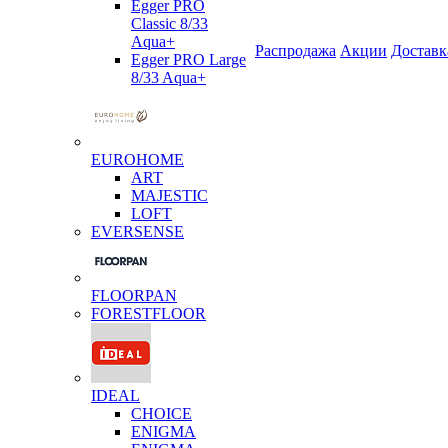
Egger PRO
Classic 8/33
Aqua+
Распродажа
Акции
Доставк
Egger PRO Large
8/33 Aqua+
EUROHOME
ART
MAJESTIC
LOFT
EVERSENSE
FLOORPAN
FORESTFLOOR
IDEAL
CHOICE
ENIGMA