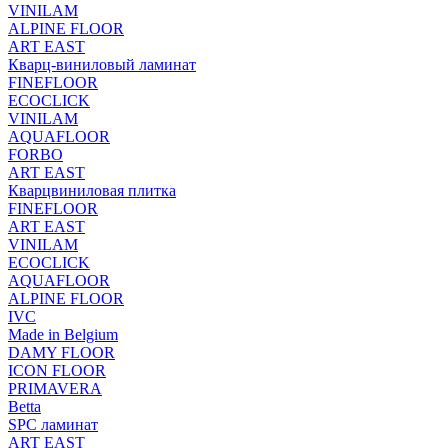
VINILAM
ALPINE FLOOR
ART EAST
Кварц-виниловый ламинат
FINEFLOOR
ECOCLICK
VINILAM
AQUAFLOOR
FORBO
ART EAST
Кварцвиниловая плитка
FINEFLOOR
ART EAST
VINILAM
ECOCLICK
AQUAFLOOR
ALPINE FLOOR
IVC
Made in Belgium
DAMY FLOOR
ICON FLOOR
PRIMAVERA
Betta
SPC ламинат
ART EAST