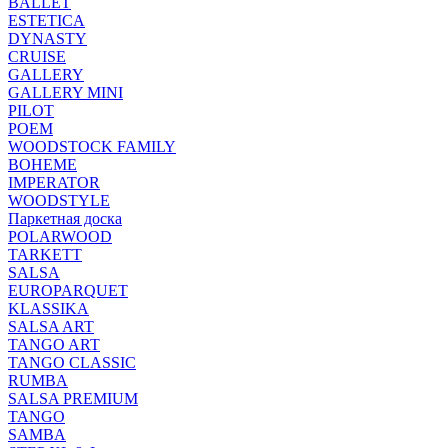
BALLET
ESTETICA
DYNASTY
CRUISE
GALLERY
GALLERY MINI
PILOT
POEM
WOODSTOCK FAMILY
BOHEME
IMPERATOR
WOODSTYLE
Паркетная доска
POLARWOOD
TARKETT
SALSA
EUROPARQUET
KLASSIKA
SALSA ART
TANGO ART
TANGO CLASSIC
RUMBA
SALSA PREMIUM
TANGO
SAMBA