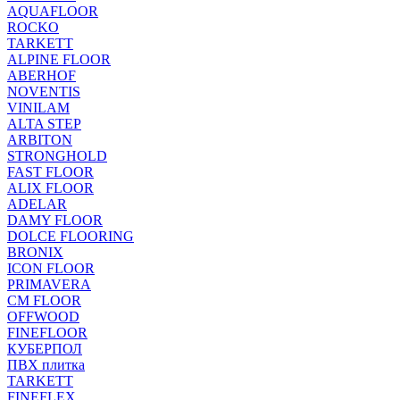
AQUAFLOOR
ROCKO
TARKETT
ALPINE FLOOR
ABERHOF
NOVENTIS
VINILAM
ALTA STEP
ARBITON
STRONGHOLD
FAST FLOOR
ALIX FLOOR
ADELAR
DAMY FLOOR
DOLCE FLOORING
BRONIX
ICON FLOOR
PRIMAVERA
CM FLOOR
OFFWOOD
FINEFLOOR
КУБЕРПОЛ
ПВХ плитка
TARKETT
FINEFLEX