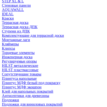
STEP XL & L
Стеновые панели
AQUAWALL
IDEAL
Краски
Террасная доска
Террасная доска ДПК
Ступени из ДПК
Комплектующие для террасной доски
Монтажные лаги
Кляймеры
Клипсы
Торцевые элементы
Инженерная доска
Регулируемые опоры
HILST металлические
HILST пластмассовые
Сопутствующие товары
Плинтуса напольные
Плинтус МДФ белый под покраску
Плинтус МДФ экошпон
Клей для напольных покрытий
Антисептики для древесины
Подложки
Подложки для виниловых покрытий