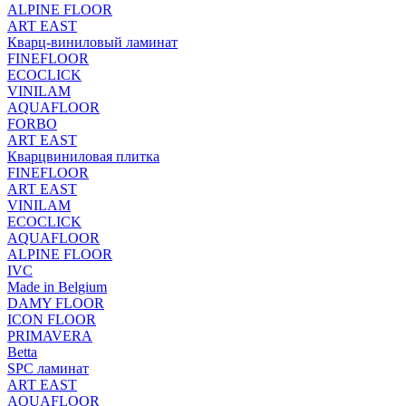
ALPINE FLOOR
ART EAST
Кварц-виниловый ламинат
FINEFLOOR
ECOCLICK
VINILAM
AQUAFLOOR
FORBO
ART EAST
Кварцвиниловая плитка
FINEFLOOR
ART EAST
VINILAM
ECOCLICK
AQUAFLOOR
ALPINE FLOOR
IVC
Made in Belgium
DAMY FLOOR
ICON FLOOR
PRIMAVERA
Betta
SPC ламинат
ART EAST
AQUAFLOOR