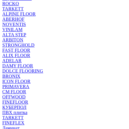
ROCKO
TARKETT
ALPINE FLOOR
ABERHOF
NOVENTIS
VINILAM
ALTA STEP
ARBITON
STRONGHOLD
FAST FLOOR
ALIX FLOOR
ADELAR
DAMY FLOOR
DOLCE FLOORING
BRONIX
ICON FLOOR
PRIMAVERA
CM FLOOR
OFFWOOD
FINEFLOOR
КУБЕРПОЛ
ПВХ плитка
TARKETT
FINEFLEX
Ламинат