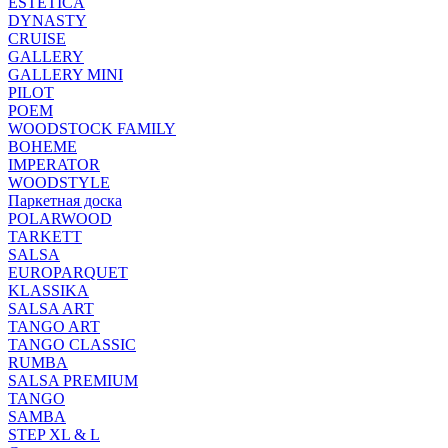
ESTETICA
DYNASTY
CRUISE
GALLERY
GALLERY MINI
PILOT
POEM
WOODSTOCK FAMILY
BOHEME
IMPERATOR
WOODSTYLE
Паркетная доска
POLARWOOD
TARKETT
SALSA
EUROPARQUET
KLASSIKA
SALSA ART
TANGO ART
TANGO CLASSIC
RUMBA
SALSA PREMIUM
TANGO
SAMBA
STEP XL & L