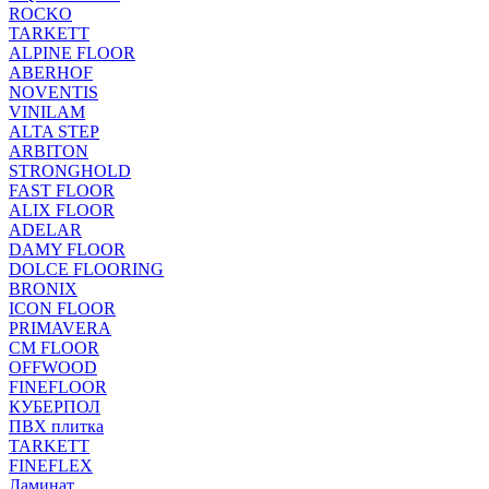
ROCKO
TARKETT
ALPINE FLOOR
ABERHOF
NOVENTIS
VINILAM
ALTA STEP
ARBITON
STRONGHOLD
FAST FLOOR
ALIX FLOOR
ADELAR
DAMY FLOOR
DOLCE FLOORING
BRONIX
ICON FLOOR
PRIMAVERA
CM FLOOR
OFFWOOD
FINEFLOOR
КУБЕРПОЛ
ПВХ плитка
TARKETT
FINEFLEX
Ламинат