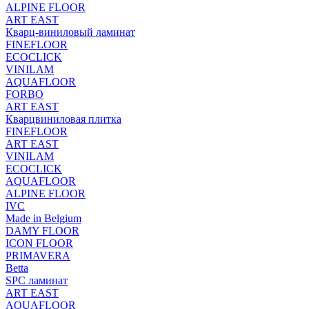
ALPINE FLOOR
ART EAST
Кварц-виниловый ламинат
FINEFLOOR
ECOCLICK
VINILAM
AQUAFLOOR
FORBO
ART EAST
Кварцвиниловая плитка
FINEFLOOR
ART EAST
VINILAM
ECOCLICK
AQUAFLOOR
ALPINE FLOOR
IVC
Made in Belgium
DAMY FLOOR
ICON FLOOR
PRIMAVERA
Betta
SPC ламинат
ART EAST
AQUAFLOOR