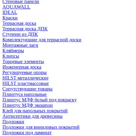
Стеновые панели
AQUAWALL
IDEAL
Краски
Террасная доска
Террасная доска ДПК
Ступени из ДПК
Комплектующие для террасной доски
Монтажные лаги
Кляймеры
Клипсы
Торцевые элементы
Инженерная доска
Регулируемые опоры
HILST металлические
HILST пластмассовые
Сопутствующие товары
Плинтуса напольные
Плинтус МДФ белый под покраску
Плинтус МДФ экошпон
Клей для напольных покрытий
Антисептики для древесины
Подложки
Подложки для виниловых покрытий
Подложки под ламинат