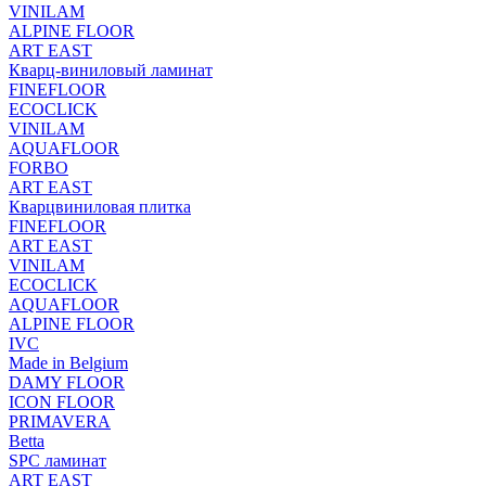
VINILAM
ALPINE FLOOR
ART EAST
Кварц-виниловый ламинат
FINEFLOOR
ECOCLICK
VINILAM
AQUAFLOOR
FORBO
ART EAST
Кварцвиниловая плитка
FINEFLOOR
ART EAST
VINILAM
ECOCLICK
AQUAFLOOR
ALPINE FLOOR
IVC
Made in Belgium
DAMY FLOOR
ICON FLOOR
PRIMAVERA
Betta
SPC ламинат
ART EAST