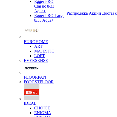
Egger PRO
Classic 8/33
Aqua+
Распродажа
Акции
Доставк
Egger PRO Large
8/33 Aqua+
EUROHOME
ART
MAJESTIC
LOFT
EVERSENSE
FLOORPAN
FORESTFLOOR
IDEAL
CHOICE
ENIGMA