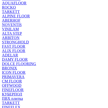
AQUAFLOOR
ROCKO
TARKETT
ALPINE FLOOR
ABERHOF
NOVENTIS
VINILAM
ALTA STEP
ARBITON
STRONGHOLD
FAST FLOOR
ALIX FLOOR
ADELAR
DAMY FLOOR
DOLCE FLOORING
BRONIX
ICON FLOOR
PRIMAVERA
CM FLOOR
OFFWOOD
FINEFLOOR
КУБЕРПОЛ
ПВХ плитка
TARKETT
FINEFLEX