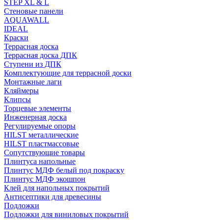
STEP XL & L
Стеновые панели
AQUAWALL
IDEAL
Краски
Террасная доска
Террасная доска ДПК
Ступени из ДПК
Комплектующие для террасной доски
Монтажные лаги
Кляймеры
Клипсы
Торцевые элементы
Инженерная доска
Регулируемые опоры
HILST металлические
HILST пластмассовые
Сопутствующие товары
Плинтуса напольные
Плинтус МДФ белый под покраску
Плинтус МДФ экошпон
Клей для напольных покрытий
Антисептики для древесины
Подложки
Подложки для виниловых покрытий