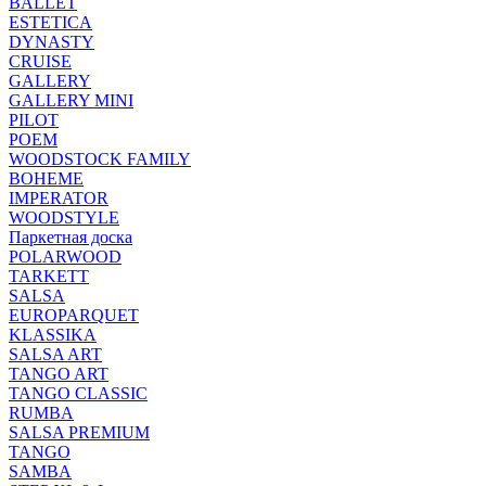
BALLET
ESTETICA
DYNASTY
CRUISE
GALLERY
GALLERY MINI
PILOT
POEM
WOODSTOCK FAMILY
BOHEME
IMPERATOR
WOODSTYLE
Паркетная доска
POLARWOOD
TARKETT
SALSA
EUROPARQUET
KLASSIKA
SALSA ART
TANGO ART
TANGO CLASSIC
RUMBA
SALSA PREMIUM
TANGO
SAMBA