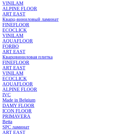
VINILAM
ALPINE FLOOR
ART EAST
Кварц-виниловый ламинат
FINEFLOOR
ECOCLICK
VINILAM
AQUAFLOOR
FORBO
ART EAST
Кварцвиниловая плитка
FINEFLOOR
ART EAST
VINILAM
ECOCLICK
AQUAFLOOR
ALPINE FLOOR
IVC
Made in Belgium
DAMY FLOOR
ICON FLOOR
PRIMAVERA
Betta
SPC ламинат
ART EAST