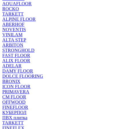
AQUAFLOOR
ROCKO
TARKETT
ALPINE FLOOR
ABERHOF
NOVENTIS
VINILAM
ALTA STEP
ARBITON
STRONGHOLD
FAST FLOOR
ALIX FLOOR
ADELAR
DAMY FLOOR
DOLCE FLOORING
BRONIX
ICON FLOOR
PRIMAVERA
CM FLOOR
OFFWOOD
FINEFLOOR
КУБЕРПОЛ
ПВХ плитка
TARKETT
FINEFLEX