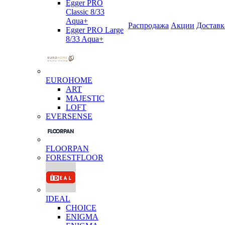
Egger PRO
Classic 8/33
Aqua+
Распродажа
Акции
Доставк
Egger PRO Large
8/33 Aqua+
EUROHOME
ART
MAJESTIC
LOFT
EVERSENSE
FLOORPAN
FORESTFLOOR
IDEAL
CHOICE
ENIGMA