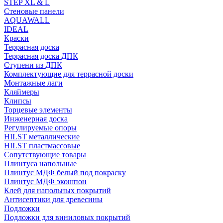
STEP XL & L
Стеновые панели
AQUAWALL
IDEAL
Краски
Террасная доска
Террасная доска ДПК
Ступени из ДПК
Комплектующие для террасной доски
Монтажные лаги
Кляймеры
Клипсы
Торцевые элементы
Инженерная доска
Регулируемые опоры
HILST металлические
HILST пластмассовые
Сопутствующие товары
Плинтуса напольные
Плинтус МДФ белый под покраску
Плинтус МДФ экошпон
Клей для напольных покрытий
Антисептики для древесины
Подложки
Подложки для виниловых покрытий