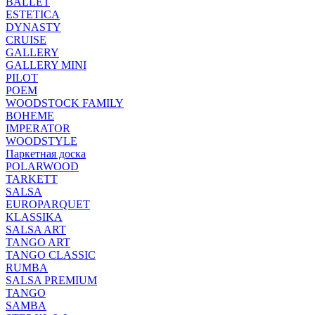
BALLET
ESTETICA
DYNASTY
CRUISE
GALLERY
GALLERY MINI
PILOT
POEM
WOODSTOCK FAMILY
BOHEME
IMPERATOR
WOODSTYLE
Паркетная доска
POLARWOOD
TARKETT
SALSA
EUROPARQUET
KLASSIKA
SALSA ART
TANGO ART
TANGO CLASSIC
RUMBA
SALSA PREMIUM
TANGO
SAMBA