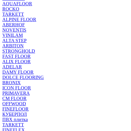
AQUAFLOOR
ROCKO
TARKETT
ALPINE FLOOR
ABERHOF
NOVENTIS
VINILAM
ALTA STEP
ARBITON
STRONGHOLD
FAST FLOOR
ALIX FLOOR
ADELAR
DAMY FLOOR
DOLCE FLOORING
BRONIX
ICON FLOOR
PRIMAVERA
CM FLOOR
OFFWOOD
FINEFLOOR
КУБЕРПОЛ
ПВХ плитка
TARKETT
FINEFLEX