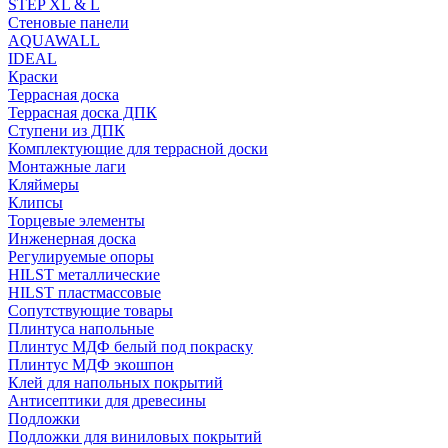
STEP XL & L
Стеновые панели
AQUAWALL
IDEAL
Краски
Террасная доска
Террасная доска ДПК
Ступени из ДПК
Комплектующие для террасной доски
Монтажные лаги
Кляймеры
Клипсы
Торцевые элементы
Инженерная доска
Регулируемые опоры
HILST металлические
HILST пластмассовые
Сопутствующие товары
Плинтуса напольные
Плинтус МДФ белый под покраску
Плинтус МДФ экошпон
Клей для напольных покрытий
Антисептики для древесины
Подложки
Подложки для виниловых покрытий