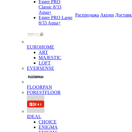
Egger PRO
Classic 8/33
Aqua+
Распродажа
Акции
Доставк
Egger PRO Large
8/33 Aqua+
EUROHOME
ART
MAJESTIC
LOFT
EVERSENSE
FLOORPAN
FORESTFLOOR
IDEAL
CHOICE
ENIGMA