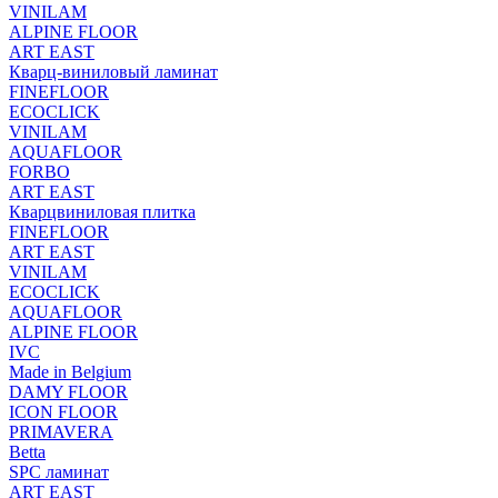
VINILAM
ALPINE FLOOR
ART EAST
Кварц-виниловый ламинат
FINEFLOOR
ECOCLICK
VINILAM
AQUAFLOOR
FORBO
ART EAST
Кварцвиниловая плитка
FINEFLOOR
ART EAST
VINILAM
ECOCLICK
AQUAFLOOR
ALPINE FLOOR
IVC
Made in Belgium
DAMY FLOOR
ICON FLOOR
PRIMAVERA
Betta
SPC ламинат
ART EAST