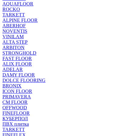
AQUAFLOOR
ROCKO
TARKETT
ALPINE FLOOR
ABERHOF
NOVENTIS
VINILAM
ALTA STEP
ARBITON
STRONGHOLD
FAST FLOOR
ALIX FLOOR
ADELAR
DAMY FLOOR
DOLCE FLOORING
BRONIX
ICON FLOOR
PRIMAVERA
CM FLOOR
OFFWOOD
FINEFLOOR
КУБЕРПОЛ
ПВХ плитка
TARKETT
FINEFLEX