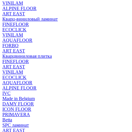
VINILAM
ALPINE FLOOR
ART EAST
Кварц-виниловый ламинат
FINEFLOOR
ECOCLICK
VINILAM
AQUAFLOOR
FORBO
ART EAST
Кварцвиниловая плитка
FINEFLOOR
ART EAST
VINILAM
ECOCLICK
AQUAFLOOR
ALPINE FLOOR
IVC
Made in Belgium
DAMY FLOOR
ICON FLOOR
PRIMAVERA
Betta
SPC ламинат
ART EAST