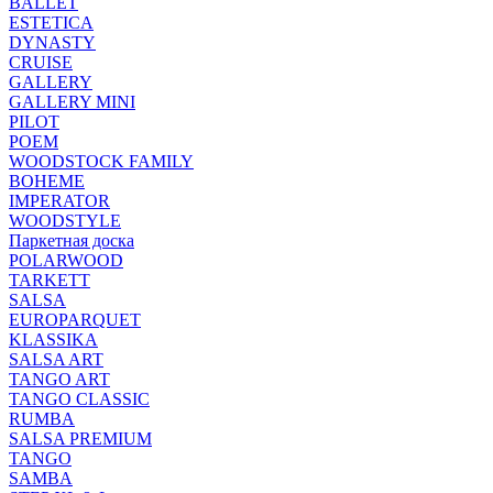
BALLET
ESTETICA
DYNASTY
CRUISE
GALLERY
GALLERY MINI
PILOT
POEM
WOODSTOCK FAMILY
BOHEME
IMPERATOR
WOODSTYLE
Паркетная доска
POLARWOOD
TARKETT
SALSA
EUROPARQUET
KLASSIKA
SALSA ART
TANGO ART
TANGO CLASSIC
RUMBA
SALSA PREMIUM
TANGO
SAMBA