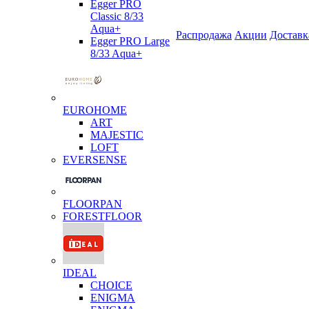
Egger PRO
Classic 8/33
Aqua+
Распродажа
Акции
Доставк
Egger PRO Large
8/33 Aqua+
EUROHOME
ART
MAJESTIC
LOFT
EVERSENSE
FLOORPAN
FORESTFLOOR
IDEAL
CHOICE
ENIGMA