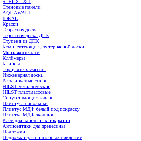
STEP XL & L
Стеновые панели
AQUAWALL
IDEAL
Краски
Террасная доска
Террасная доска ДПК
Ступени из ДПК
Комплектующие для террасной доски
Монтажные лаги
Кляймеры
Клипсы
Торцевые элементы
Инженерная доска
Регулируемые опоры
HILST металлические
HILST пластмассовые
Сопутствующие товары
Плинтуса напольные
Плинтус МДФ белый под покраску
Плинтус МДФ экошпон
Клей для напольных покрытий
Антисептики для древесины
Подложки
Подложки для виниловых покрытий