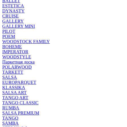
BALLET
ESTETICA
DYNASTY
CRUISE
GALLERY
GALLERY MINI
PILOT
POEM
WOODSTOCK FAMILY
BOHEME
IMPERATOR
WOODSTYLE
Паркетная доска
POLARWOOD
TARKETT
SALSA
EUROPARQUET
KLASSIKA
SALSA ART
TANGO ART
TANGO CLASSIC
RUMBA
SALSA PREMIUM
TANGO
SAMBA