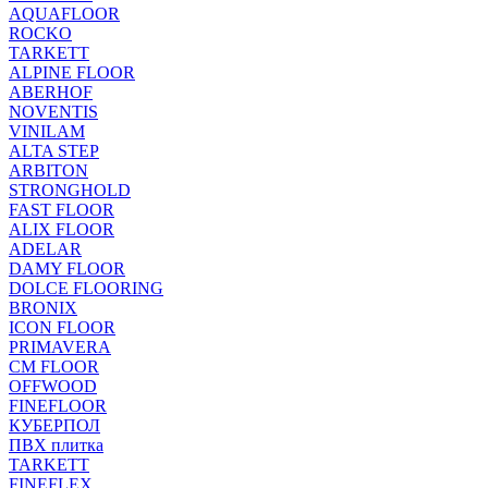
AQUAFLOOR
ROCKO
TARKETT
ALPINE FLOOR
ABERHOF
NOVENTIS
VINILAM
ALTA STEP
ARBITON
STRONGHOLD
FAST FLOOR
ALIX FLOOR
ADELAR
DAMY FLOOR
DOLCE FLOORING
BRONIX
ICON FLOOR
PRIMAVERA
CM FLOOR
OFFWOOD
FINEFLOOR
КУБЕРПОЛ
ПВХ плитка
TARKETT
FINEFLEX