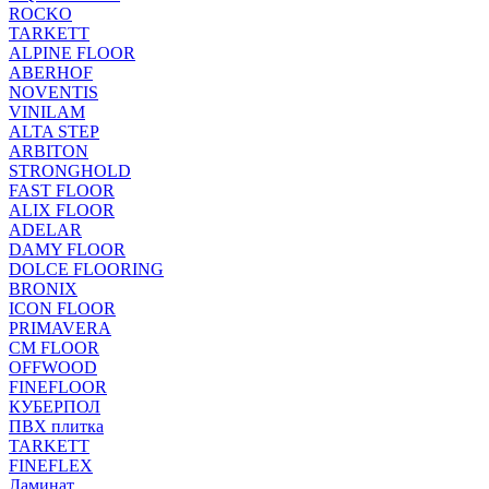
ROCKO
TARKETT
ALPINE FLOOR
ABERHOF
NOVENTIS
VINILAM
ALTA STEP
ARBITON
STRONGHOLD
FAST FLOOR
ALIX FLOOR
ADELAR
DAMY FLOOR
DOLCE FLOORING
BRONIX
ICON FLOOR
PRIMAVERA
CM FLOOR
OFFWOOD
FINEFLOOR
КУБЕРПОЛ
ПВХ плитка
TARKETT
FINEFLEX
Ламинат