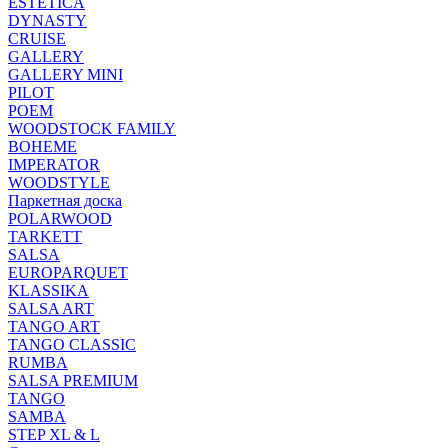
ESTETICA
DYNASTY
CRUISE
GALLERY
GALLERY MINI
PILOT
POEM
WOODSTOCK FAMILY
BOHEME
IMPERATOR
WOODSTYLE
Паркетная доска
POLARWOOD
TARKETT
SALSA
EUROPARQUET
KLASSIKA
SALSA ART
TANGO ART
TANGO CLASSIC
RUMBA
SALSA PREMIUM
TANGO
SAMBA
STEP XL & L