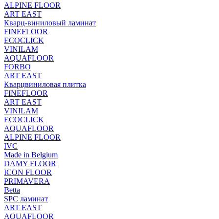
ALPINE FLOOR
ART EAST
Кварц-виниловый ламинат
FINEFLOOR
ECOCLICK
VINILAM
AQUAFLOOR
FORBO
ART EAST
Кварцвиниловая плитка
FINEFLOOR
ART EAST
VINILAM
ECOCLICK
AQUAFLOOR
ALPINE FLOOR
IVC
Made in Belgium
DAMY FLOOR
ICON FLOOR
PRIMAVERA
Betta
SPC ламинат
ART EAST
AQUAFLOOR