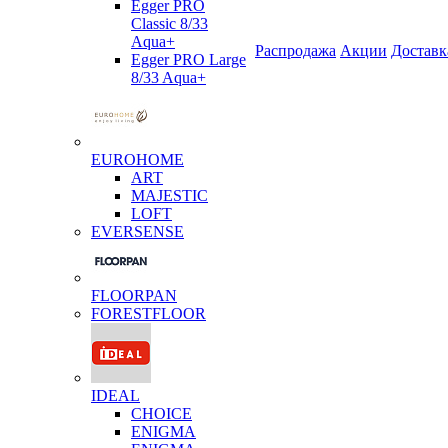
Egger PRO
Classic 8/33
Aqua+
Распродажа
Акции
Доставк
Egger PRO Large
8/33 Aqua+
EUROHOME
ART
MAJESTIC
LOFT
EVERSENSE
FLOORPAN
FORESTFLOOR
IDEAL
CHOICE
ENIGMA