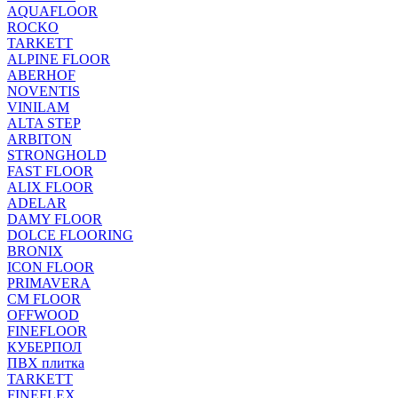
AQUAFLOOR
ROCKO
TARKETT
ALPINE FLOOR
ABERHOF
NOVENTIS
VINILAM
ALTA STEP
ARBITON
STRONGHOLD
FAST FLOOR
ALIX FLOOR
ADELAR
DAMY FLOOR
DOLCE FLOORING
BRONIX
ICON FLOOR
PRIMAVERA
CM FLOOR
OFFWOOD
FINEFLOOR
КУБЕРПОЛ
ПВХ плитка
TARKETT
FINEFLEX