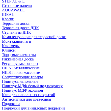
STEP XL & L
Стеновые панели
AQUAWALL
IDEAL
Краски
Террасная доска
Террасная доска ДПК
Ступени из ДПК
Комплектующие для террасной доски
Монтажные лаги
Кляймеры
Клипсы
Торцевые элементы
Инженерная доска
Регулируемые опоры
HILST металлические
HILST пластмассовые
Сопутствующие товары
Плинтуса напольные
Плинтус МДФ белый под покраску
Плинтус МДФ экошпон
Клей для напольных покрытий
Антисептики для древесины
Подложки
Подложки для виниловых покрытий