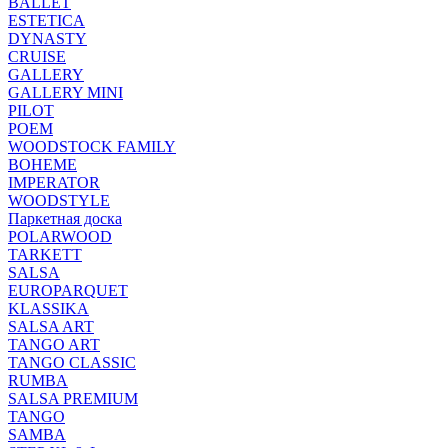
BALLET
ESTETICA
DYNASTY
CRUISE
GALLERY
GALLERY MINI
PILOT
POEM
WOODSTOCK FAMILY
BOHEME
IMPERATOR
WOODSTYLE
Паркетная доска
POLARWOOD
TARKETT
SALSA
EUROPARQUET
KLASSIKA
SALSA ART
TANGO ART
TANGO CLASSIC
RUMBA
SALSA PREMIUM
TANGO
SAMBA