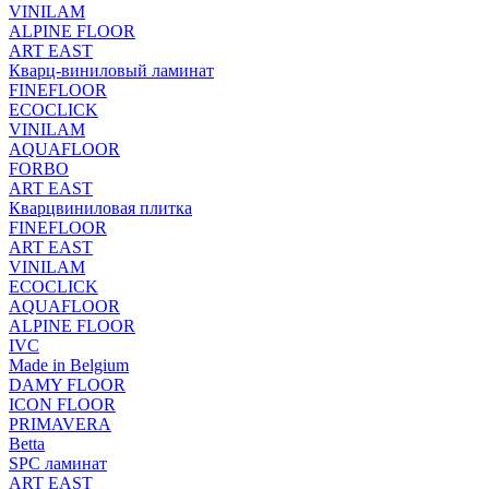
VINILAM
ALPINE FLOOR
ART EAST
Кварц-виниловый ламинат
FINEFLOOR
ECOCLICK
VINILAM
AQUAFLOOR
FORBO
ART EAST
Кварцвиниловая плитка
FINEFLOOR
ART EAST
VINILAM
ECOCLICK
AQUAFLOOR
ALPINE FLOOR
IVC
Made in Belgium
DAMY FLOOR
ICON FLOOR
PRIMAVERA
Betta
SPC ламинат
ART EAST