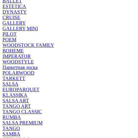
BALLET
ESTETICA
DYNASTY
CRUISE
GALLERY
GALLERY MINI
PILOT
POEM
WOODSTOCK FAMILY
BOHEME
IMPERATOR
WOODSTYLE
Паркетная доска
POLARWOOD
TARKETT
SALSA
EUROPARQUET
KLASSIKA
SALSA ART
TANGO ART
TANGO CLASSIC
RUMBA
SALSA PREMIUM
TANGO
SAMBA