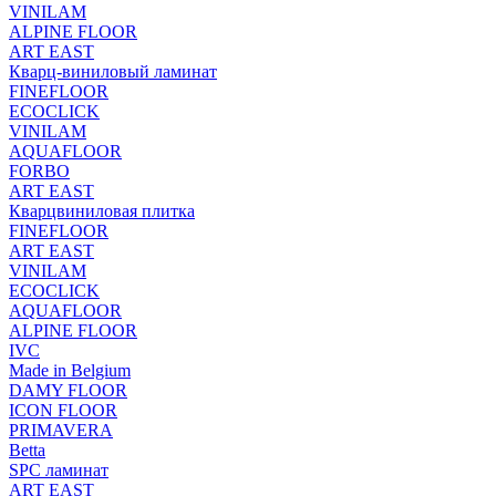
VINILAM
ALPINE FLOOR
ART EAST
Кварц-виниловый ламинат
FINEFLOOR
ECOCLICK
VINILAM
AQUAFLOOR
FORBO
ART EAST
Кварцвиниловая плитка
FINEFLOOR
ART EAST
VINILAM
ECOCLICK
AQUAFLOOR
ALPINE FLOOR
IVC
Made in Belgium
DAMY FLOOR
ICON FLOOR
PRIMAVERA
Betta
SPC ламинат
ART EAST