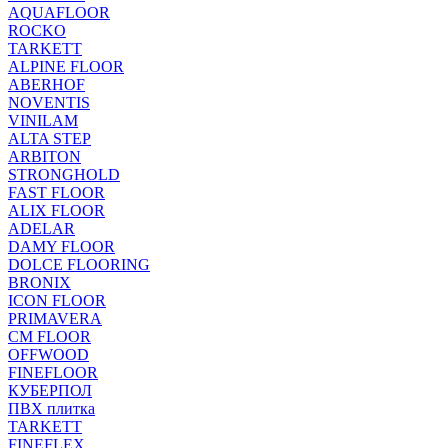
AQUAFLOOR
ROCKO
TARKETT
ALPINE FLOOR
ABERHOF
NOVENTIS
VINILAM
ALTA STEP
ARBITON
STRONGHOLD
FAST FLOOR
ALIX FLOOR
ADELAR
DAMY FLOOR
DOLCE FLOORING
BRONIX
ICON FLOOR
PRIMAVERA
CM FLOOR
OFFWOOD
FINEFLOOR
КУБЕРПОЛ
ПВХ плитка
TARKETT
FINEFLEX