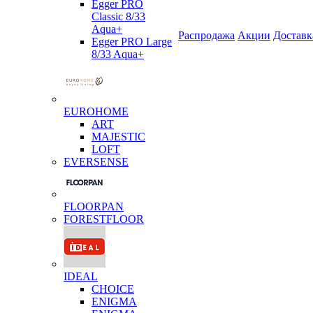
Egger PRO
Classic 8/33
Aqua+
Распродажа
Акции
Доставк
Egger PRO Large
8/33 Aqua+
EUROHOME
ART
MAJESTIC
LOFT
EVERSENSE
FLOORPAN
FORESTFLOOR
IDEAL
CHOICE
ENIGMA