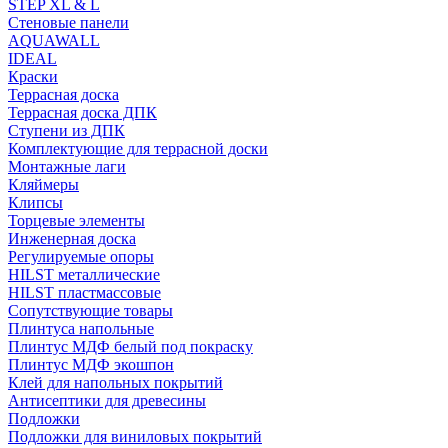
STEP XL & L
Стеновые панели
AQUAWALL
IDEAL
Краски
Террасная доска
Террасная доска ДПК
Ступени из ДПК
Комплектующие для террасной доски
Монтажные лаги
Кляймеры
Клипсы
Торцевые элементы
Инженерная доска
Регулируемые опоры
HILST металлические
HILST пластмассовые
Сопутствующие товары
Плинтуса напольные
Плинтус МДФ белый под покраску
Плинтус МДФ экошпон
Клей для напольных покрытий
Антисептики для древесины
Подложки
Подложки для виниловых покрытий