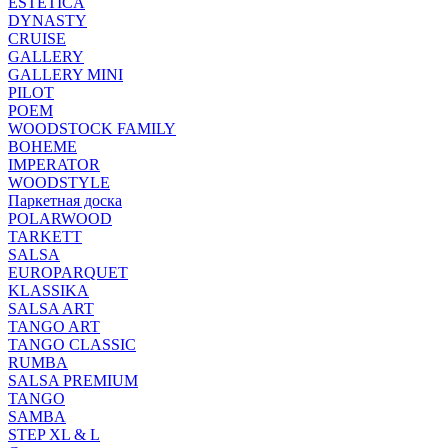
ESTETICA
DYNASTY
CRUISE
GALLERY
GALLERY MINI
PILOT
POEM
WOODSTOCK FAMILY
BOHEME
IMPERATOR
WOODSTYLE
Паркетная доска
POLARWOOD
TARKETT
SALSA
EUROPARQUET
KLASSIKA
SALSA ART
TANGO ART
TANGO CLASSIC
RUMBA
SALSA PREMIUM
TANGO
SAMBA
STEP XL & L