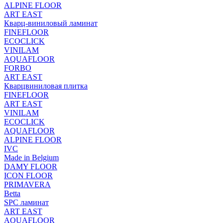
ALPINE FLOOR
ART EAST
Кварц-виниловый ламинат
FINEFLOOR
ECOCLICK
VINILAM
AQUAFLOOR
FORBO
ART EAST
Кварцвиниловая плитка
FINEFLOOR
ART EAST
VINILAM
ECOCLICK
AQUAFLOOR
ALPINE FLOOR
IVC
Made in Belgium
DAMY FLOOR
ICON FLOOR
PRIMAVERA
Betta
SPC ламинат
ART EAST
AQUAFLOOR