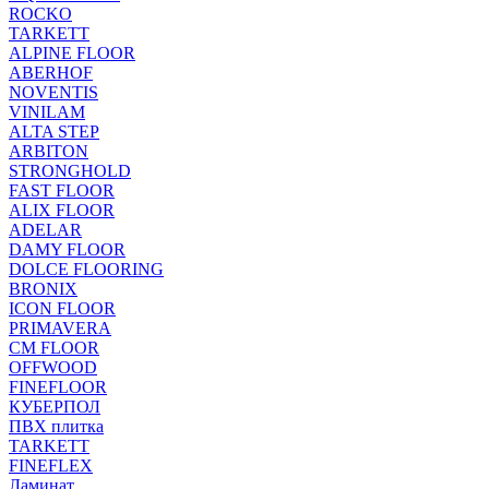
ROCKO
TARKETT
ALPINE FLOOR
ABERHOF
NOVENTIS
VINILAM
ALTA STEP
ARBITON
STRONGHOLD
FAST FLOOR
ALIX FLOOR
ADELAR
DAMY FLOOR
DOLCE FLOORING
BRONIX
ICON FLOOR
PRIMAVERA
CM FLOOR
OFFWOOD
FINEFLOOR
КУБЕРПОЛ
ПВХ плитка
TARKETT
FINEFLEX
Ламинат