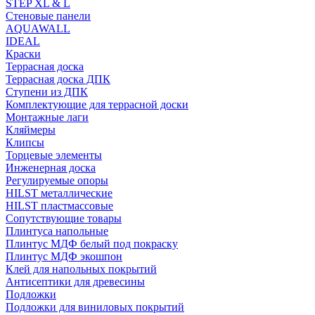
STEP XL & L
Стеновые панели
AQUAWALL
IDEAL
Краски
Террасная доска
Террасная доска ДПК
Ступени из ДПК
Комплектующие для террасной доски
Монтажные лаги
Кляймеры
Клипсы
Торцевые элементы
Инженерная доска
Регулируемые опоры
HILST металлические
HILST пластмассовые
Сопутствующие товары
Плинтуса напольные
Плинтус МДФ белый под покраску
Плинтус МДФ экошпон
Клей для напольных покрытий
Антисептики для древесины
Подложки
Подложки для виниловых покрытий