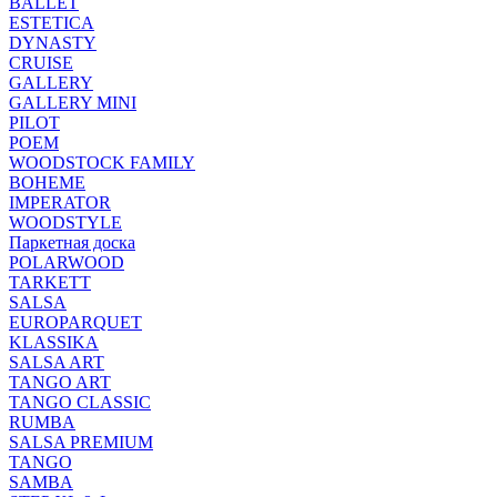
BALLET
ESTETICA
DYNASTY
CRUISE
GALLERY
GALLERY MINI
PILOT
POEM
WOODSTOCK FAMILY
BOHEME
IMPERATOR
WOODSTYLE
Паркетная доска
POLARWOOD
TARKETT
SALSA
EUROPARQUET
KLASSIKA
SALSA ART
TANGO ART
TANGO CLASSIC
RUMBA
SALSA PREMIUM
TANGO
SAMBA