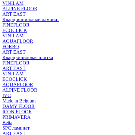
VINILAM
ALPINE FLOOR
ART EAST
Кварц-виниловый ламинат
FINEFLOOR
ECOCLICK
VINILAM
AQUAFLOOR
FORBO
ART EAST
Кварцвиниловая плитка
FINEFLOOR
ART EAST
VINILAM
ECOCLICK
AQUAFLOOR
ALPINE FLOOR
IVC
Made in Belgium
DAMY FLOOR
ICON FLOOR
PRIMAVERA
Betta
SPC ламинат
ART EAST