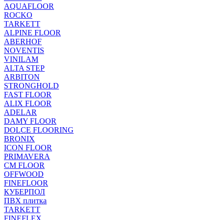
AQUAFLOOR
ROCKO
TARKETT
ALPINE FLOOR
ABERHOF
NOVENTIS
VINILAM
ALTA STEP
ARBITON
STRONGHOLD
FAST FLOOR
ALIX FLOOR
ADELAR
DAMY FLOOR
DOLCE FLOORING
BRONIX
ICON FLOOR
PRIMAVERA
CM FLOOR
OFFWOOD
FINEFLOOR
КУБЕРПОЛ
ПВХ плитка
TARKETT
FINEFLEX