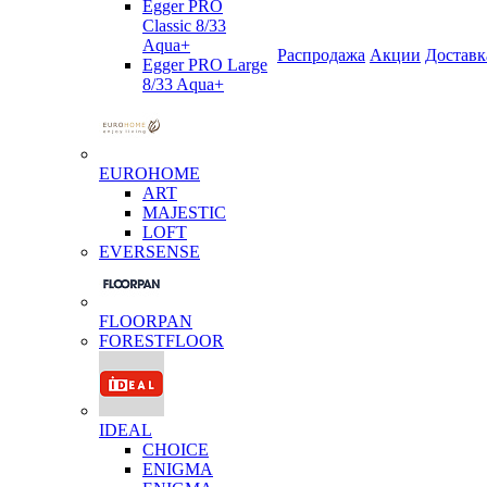
Egger PRO
Classic 8/33
Aqua+
Распродажа
Акции
Доставк
Egger PRO Large
8/33 Aqua+
EUROHOME
ART
MAJESTIC
LOFT
EVERSENSE
FLOORPAN
FORESTFLOOR
IDEAL
CHOICE
ENIGMA