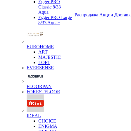
Egger PRO
Classic 8/33
Aqua+
Распродажа
Акции
Доставк
Egger PRO Large
8/33 Aqua+
EUROHOME
ART
MAJESTIC
LOFT
EVERSENSE
FLOORPAN
FORESTFLOOR
IDEAL
CHOICE
ENIGMA