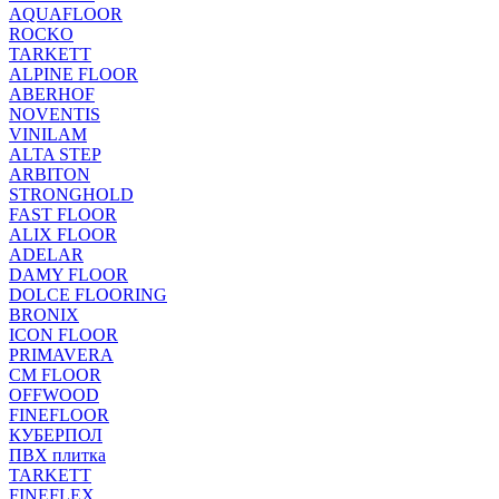
AQUAFLOOR
ROCKO
TARKETT
ALPINE FLOOR
ABERHOF
NOVENTIS
VINILAM
ALTA STEP
ARBITON
STRONGHOLD
FAST FLOOR
ALIX FLOOR
ADELAR
DAMY FLOOR
DOLCE FLOORING
BRONIX
ICON FLOOR
PRIMAVERA
CM FLOOR
OFFWOOD
FINEFLOOR
КУБЕРПОЛ
ПВХ плитка
TARKETT
FINEFLEX