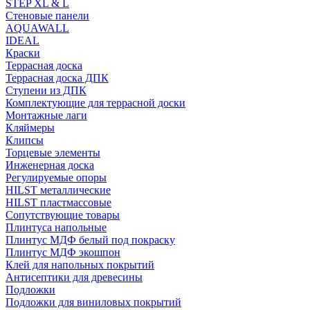
STEP XL & L
Стеновые панели
AQUAWALL
IDEAL
Краски
Террасная доска
Террасная доска ДПК
Ступени из ДПК
Комплектующие для террасной доски
Монтажные лаги
Кляймеры
Клипсы
Торцевые элементы
Инженерная доска
Регулируемые опоры
HILST металлические
HILST пластмассовые
Сопутствующие товары
Плинтуса напольные
Плинтус МДФ белый под покраску
Плинтус МДФ экошпон
Клей для напольных покрытий
Антисептики для древесины
Подложки
Подложки для виниловых покрытий