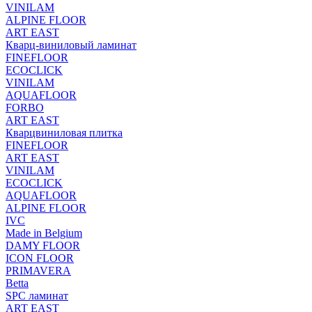
VINILAM
ALPINE FLOOR
ART EAST
Кварц-виниловый ламинат
FINEFLOOR
ECOCLICK
VINILAM
AQUAFLOOR
FORBO
ART EAST
Кварцвиниловая плитка
FINEFLOOR
ART EAST
VINILAM
ECOCLICK
AQUAFLOOR
ALPINE FLOOR
IVC
Made in Belgium
DAMY FLOOR
ICON FLOOR
PRIMAVERA
Betta
SPC ламинат
ART EAST