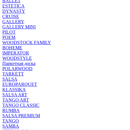
BALLET
ESTETICA
DYNASTY
CRUISE
GALLERY
GALLERY MINI
PILOT
POEM
WOODSTOCK FAMILY
BOHEME
IMPERATOR
WOODSTYLE
Паркетная доска
POLARWOOD
TARKETT
SALSA
EUROPARQUET
KLASSIKA
SALSA ART
TANGO ART
TANGO CLASSIC
RUMBA
SALSA PREMIUM
TANGO
SAMBA