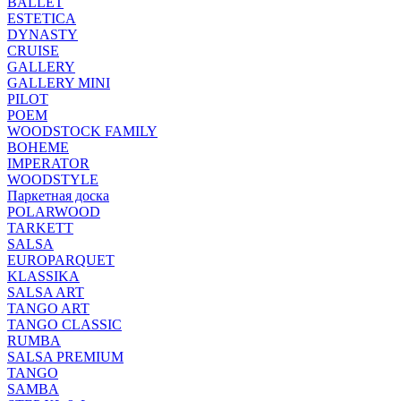
BALLET
ESTETICA
DYNASTY
CRUISE
GALLERY
GALLERY MINI
PILOT
POEM
WOODSTOCK FAMILY
BOHEME
IMPERATOR
WOODSTYLE
Паркетная доска
POLARWOOD
TARKETT
SALSA
EUROPARQUET
KLASSIKA
SALSA ART
TANGO ART
TANGO CLASSIC
RUMBA
SALSA PREMIUM
TANGO
SAMBA