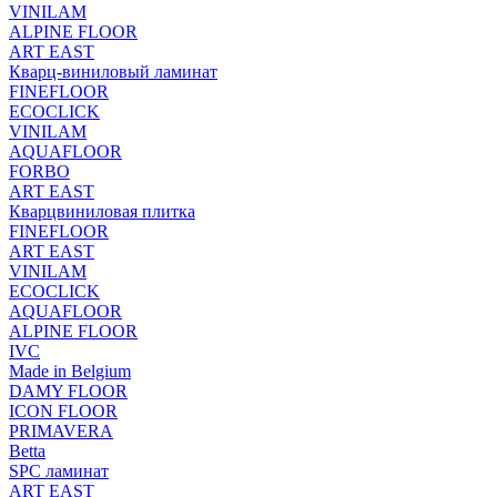
VINILAM
ALPINE FLOOR
ART EAST
Кварц-виниловый ламинат
FINEFLOOR
ECOCLICK
VINILAM
AQUAFLOOR
FORBO
ART EAST
Кварцвиниловая плитка
FINEFLOOR
ART EAST
VINILAM
ECOCLICK
AQUAFLOOR
ALPINE FLOOR
IVC
Made in Belgium
DAMY FLOOR
ICON FLOOR
PRIMAVERA
Betta
SPC ламинат
ART EAST