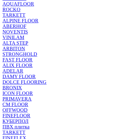
AQUAFLOOR
ROCKO
TARKETT
ALPINE FLOOR
ABERHOF
NOVENTIS
VINILAM
ALTA STEP
ARBITON
STRONGHOLD
FAST FLOOR
ALIX FLOOR
ADELAR
DAMY FLOOR
DOLCE FLOORING
BRONIX
ICON FLOOR
PRIMAVERA
CM FLOOR
OFFWOOD
FINEFLOOR
КУБЕРПОЛ
ПВХ плитка
TARKETT
FINEFLEX