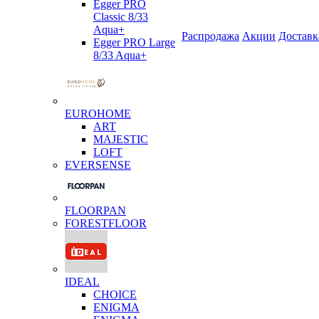
Egger PRO
Classic 8/33
Aqua+
Распродажа
Акции
Доставк
Egger PRO Large
8/33 Aqua+
EUROHOME
ART
MAJESTIC
LOFT
EVERSENSE
FLOORPAN
FORESTFLOOR
IDEAL
CHOICE
ENIGMA