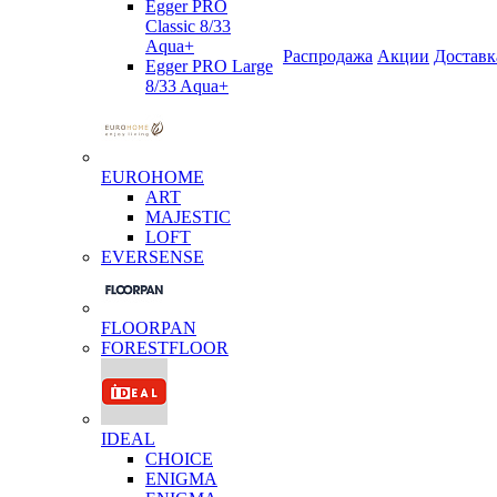
Egger PRO
Classic 8/33
Aqua+
Распродажа
Акции
Доставк
Egger PRO Large
8/33 Aqua+
EUROHOME
ART
MAJESTIC
LOFT
EVERSENSE
FLOORPAN
FORESTFLOOR
IDEAL
CHOICE
ENIGMA