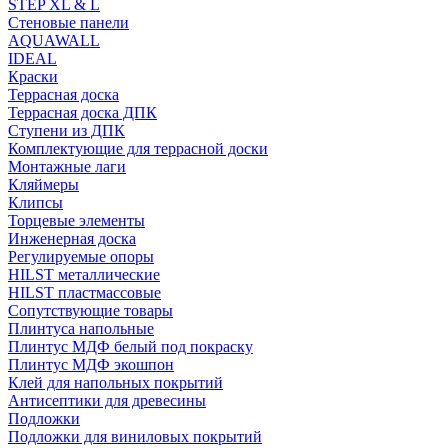
STEP XL & L
Стеновые панели
AQUAWALL
IDEAL
Краски
Террасная доска
Террасная доска ДПК
Ступени из ДПК
Комплектующие для террасной доски
Монтажные лаги
Кляймеры
Клипсы
Торцевые элементы
Инженерная доска
Регулируемые опоры
HILST металлические
HILST пластмассовые
Сопутствующие товары
Плинтуса напольные
Плинтус МДФ белый под покраску
Плинтус МДФ экошпон
Клей для напольных покрытий
Антисептики для древесины
Подложки
Подложки для виниловых покрытий