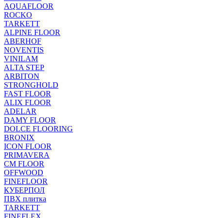
AQUAFLOOR
ROCKO
TARKETT
ALPINE FLOOR
ABERHOF
NOVENTIS
VINILAM
ALTA STEP
ARBITON
STRONGHOLD
FAST FLOOR
ALIX FLOOR
ADELAR
DAMY FLOOR
DOLCE FLOORING
BRONIX
ICON FLOOR
PRIMAVERA
CM FLOOR
OFFWOOD
FINEFLOOR
КУБЕРПОЛ
ПВХ плитка
TARKETT
FINEFLEX