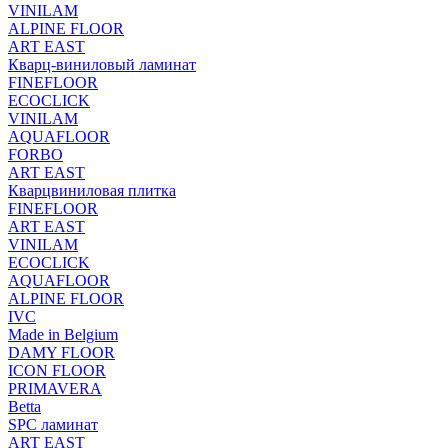
VINILAM
ALPINE FLOOR
ART EAST
Кварц-виниловый ламинат
FINEFLOOR
ECOCLICK
VINILAM
AQUAFLOOR
FORBO
ART EAST
Кварцвиниловая плитка
FINEFLOOR
ART EAST
VINILAM
ECOCLICK
AQUAFLOOR
ALPINE FLOOR
IVC
Made in Belgium
DAMY FLOOR
ICON FLOOR
PRIMAVERA
Betta
SPC ламинат
ART EAST