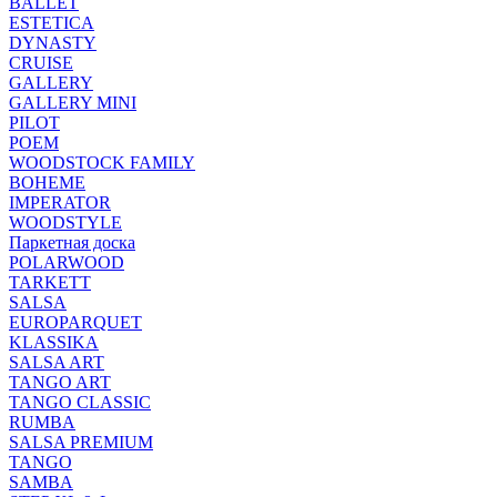
BALLET
ESTETICA
DYNASTY
CRUISE
GALLERY
GALLERY MINI
PILOT
POEM
WOODSTOCK FAMILY
BOHEME
IMPERATOR
WOODSTYLE
Паркетная доска
POLARWOOD
TARKETT
SALSA
EUROPARQUET
KLASSIKA
SALSA ART
TANGO ART
TANGO CLASSIC
RUMBA
SALSA PREMIUM
TANGO
SAMBA