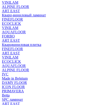
VINILAM
ALPINE FLOOR
ART EAST
Кварц-виниловый ламинат
FINEFLOOR
ECOCLICK
VINILAM
AQUAFLOOR
FORBO
ART EAST
Кварцвиниловая плитка
FINEFLOOR
ART EAST
VINILAM
ECOCLICK
AQUAFLOOR
ALPINE FLOOR
IVC
Made in Belgium
DAMY FLOOR
ICON FLOOR
PRIMAVERA
Betta
SPC ламинат
ART EAST