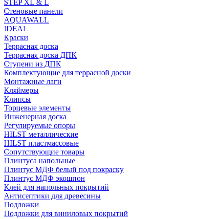
STEP XL & L
Стеновые панели
AQUAWALL
IDEAL
Краски
Террасная доска
Террасная доска ДПК
Ступени из ДПК
Комплектующие для террасной доски
Монтажные лаги
Кляймеры
Клипсы
Торцевые элементы
Инженерная доска
Регулируемые опоры
HILST металлические
HILST пластмассовые
Сопутствующие товары
Плинтуса напольные
Плинтус МДФ белый под покраску
Плинтус МДФ экошпон
Клей для напольных покрытий
Антисептики для древесины
Подложки
Подложки для виниловых покрытий