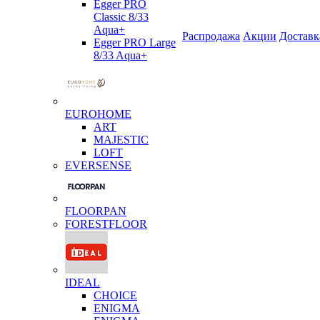
Egger PRO
Classic 8/33
Aqua+
Распродажа
Акции
Доставк
Egger PRO Large
8/33 Aqua+
EUROHOME
ART
MAJESTIC
LOFT
EVERSENSE
FLOORPAN
FORESTFLOOR
IDEAL
CHOICE
ENIGMA