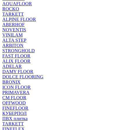
AQUAFLOOR
ROCKO
TARKETT
ALPINE FLOOR
ABERHOF
NOVENTIS
VINILAM
ALTA STEP
ARBITON
STRONGHOLD
FAST FLOOR
ALIX FLOOR
ADELAR
DAMY FLOOR
DOLCE FLOORING
BRONIX
ICON FLOOR
PRIMAVERA
CM FLOOR
OFFWOOD
FINEFLOOR
КУБЕРПОЛ
ПВХ плитка
TARKETT
FINEFLEX