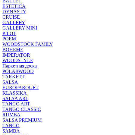
BALLET
ESTETICA
DYNASTY
CRUISE
GALLERY
GALLERY MINI
PILOT
POEM
WOODSTOCK FAMILY
BOHEME
IMPERATOR
WOODSTYLE
Паркетная доска
POLARWOOD
TARKETT
SALSA
EUROPARQUET
KLASSIKA
SALSA ART
TANGO ART
TANGO CLASSIC
RUMBA
SALSA PREMIUM
TANGO
SAMBA