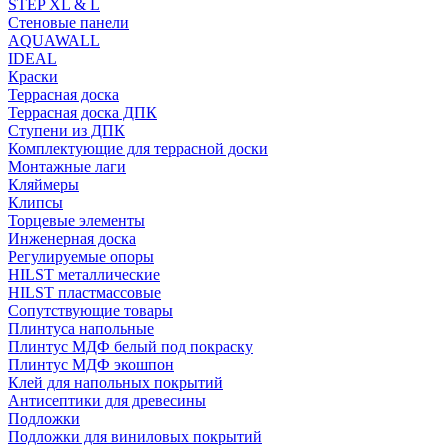
STEP XL & L
Стеновые панели
AQUAWALL
IDEAL
Краски
Террасная доска
Террасная доска ДПК
Ступени из ДПК
Комплектующие для террасной доски
Монтажные лаги
Кляймеры
Клипсы
Торцевые элементы
Инженерная доска
Регулируемые опоры
HILST металлические
HILST пластмассовые
Сопутствующие товары
Плинтуса напольные
Плинтус МДФ белый под покраску
Плинтус МДФ экошпон
Клей для напольных покрытий
Антисептики для древесины
Подложки
Подложки для виниловых покрытий