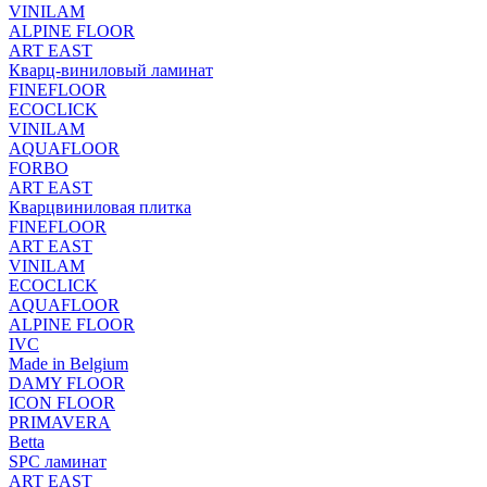
VINILAM
ALPINE FLOOR
ART EAST
Кварц-виниловый ламинат
FINEFLOOR
ECOCLICK
VINILAM
AQUAFLOOR
FORBO
ART EAST
Кварцвиниловая плитка
FINEFLOOR
ART EAST
VINILAM
ECOCLICK
AQUAFLOOR
ALPINE FLOOR
IVC
Made in Belgium
DAMY FLOOR
ICON FLOOR
PRIMAVERA
Betta
SPC ламинат
ART EAST