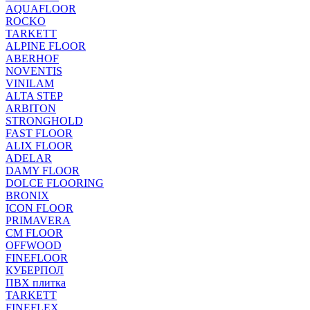
AQUAFLOOR
ROCKO
TARKETT
ALPINE FLOOR
ABERHOF
NOVENTIS
VINILAM
ALTA STEP
ARBITON
STRONGHOLD
FAST FLOOR
ALIX FLOOR
ADELAR
DAMY FLOOR
DOLCE FLOORING
BRONIX
ICON FLOOR
PRIMAVERA
CM FLOOR
OFFWOOD
FINEFLOOR
КУБЕРПОЛ
ПВХ плитка
TARKETT
FINEFLEX