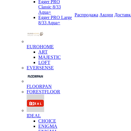
Egger PRO
Classic 8/33
Aqua+
Распродажа
Акции
Доставк
Egger PRO Large
8/33 Aqua+
EUROHOME
ART
MAJESTIC
LOFT
EVERSENSE
FLOORPAN
FORESTFLOOR
IDEAL
CHOICE
ENIGMA