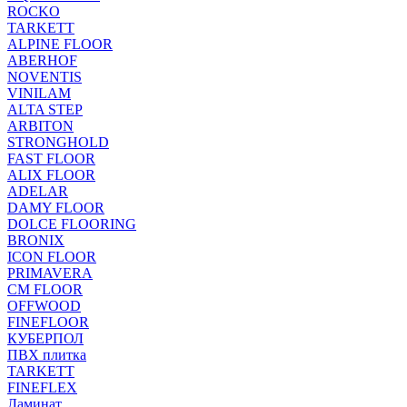
ROCKO
TARKETT
ALPINE FLOOR
ABERHOF
NOVENTIS
VINILAM
ALTA STEP
ARBITON
STRONGHOLD
FAST FLOOR
ALIX FLOOR
ADELAR
DAMY FLOOR
DOLCE FLOORING
BRONIX
ICON FLOOR
PRIMAVERA
CM FLOOR
OFFWOOD
FINEFLOOR
КУБЕРПОЛ
ПВХ плитка
TARKETT
FINEFLEX
Ламинат