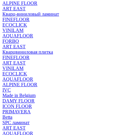
ALPINE FLOOR
ART EAST
Кварц-виниловый ламинат
FINEFLOOR
ECOCLICK
VINILAM
AQUAFLOOR
FORBO
ART EAST
Кварцвиниловая плитка
FINEFLOOR
ART EAST
VINILAM
ECOCLICK
AQUAFLOOR
ALPINE FLOOR
IVC
Made in Belgium
DAMY FLOOR
ICON FLOOR
PRIMAVERA
Betta
SPC ламинат
ART EAST
AQUAFLOOR