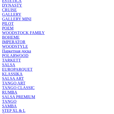
ESTETICA
DYNASTY
CRUISE
GALLERY
GALLERY MINI
PILOT
POEM
WOODSTOCK FAMILY
BOHEME
IMPERATOR
WOODSTYLE
Паркетная доска
POLARWOOD
TARKETT
SALSA
EUROPARQUET
KLASSIKA
SALSA ART
TANGO ART
TANGO CLASSIC
RUMBA
SALSA PREMIUM
TANGO
SAMBA
STEP XL & L