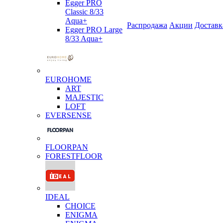
Egger PRO
Classic 8/33
Aqua+
Распродажа
Акции
Доставк
Egger PRO Large
8/33 Aqua+
EUROHOME
ART
MAJESTIC
LOFT
EVERSENSE
FLOORPAN
FORESTFLOOR
IDEAL
CHOICE
ENIGMA