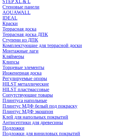
STEP XL & L
Стеновые панели
AQUAWALL
IDEAL
Краски
Террасная доска
Террасная доска ДПК
Ступени из ДПК
Комплектующие для террасной доски
Монтажные лаги
Кляймеры
Клипсы
Торцевые элементы
Инженерная доска
Регулируемые опоры
HILST металлические
HILST пластмассовые
Сопутствующие товары
Плинтуса напольные
Плинтус МДФ белый под покраску
Плинтус МДФ экошпон
Клей для напольных покрытий
Антисептики для древесины
Подложки
Подложки для виниловых покрытий