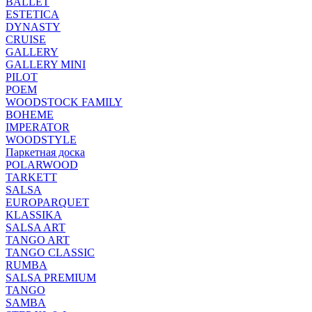
BALLET
ESTETICA
DYNASTY
CRUISE
GALLERY
GALLERY MINI
PILOT
POEM
WOODSTOCK FAMILY
BOHEME
IMPERATOR
WOODSTYLE
Паркетная доска
POLARWOOD
TARKETT
SALSA
EUROPARQUET
KLASSIKA
SALSA ART
TANGO ART
TANGO CLASSIC
RUMBA
SALSA PREMIUM
TANGO
SAMBA