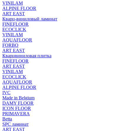
VINILAM
ALPINE FLOOR
ART EAST
Кварц-виниловый ламинат
FINEFLOOR
ECOCLICK
VINILAM
AQUAFLOOR
FORBO
ART EAST
Кварцвиниловая плитка
FINEFLOOR
ART EAST
VINILAM
ECOCLICK
AQUAFLOOR
ALPINE FLOOR
IVC
Made in Belgium
DAMY FLOOR
ICON FLOOR
PRIMAVERA
Betta
SPC ламинат
ART EAST