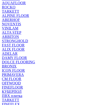
AQUAFLOOR
ROCKO
TARKETT
ALPINE FLOOR
ABERHOF
NOVENTIS
VINILAM
ALTA STEP
ARBITON
STRONGHOLD
FAST FLOOR
ALIX FLOOR
ADELAR
DAMY FLOOR
DOLCE FLOORING
BRONIX
ICON FLOOR
PRIMAVERA
CM FLOOR
OFFWOOD
FINEFLOOR
КУБЕРПОЛ
ПВХ плитка
TARKETT
FINEFLEX