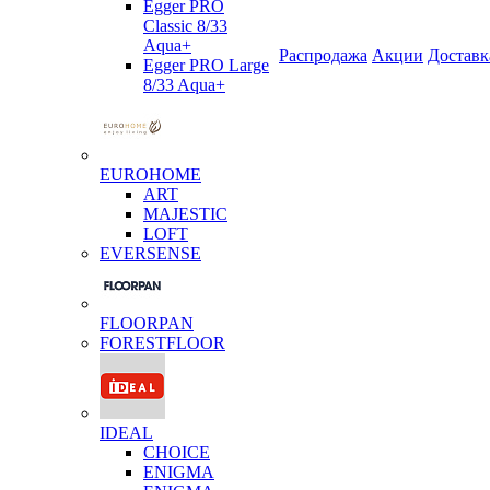
Egger PRO
Classic 8/33
Aqua+
Распродажа
Акции
Доставк
Egger PRO Large
8/33 Aqua+
EUROHOME
ART
MAJESTIC
LOFT
EVERSENSE
FLOORPAN
FORESTFLOOR
IDEAL
CHOICE
ENIGMA