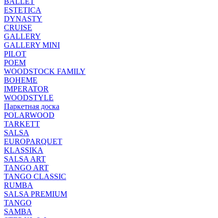
BALLET
ESTETICA
DYNASTY
CRUISE
GALLERY
GALLERY MINI
PILOT
POEM
WOODSTOCK FAMILY
BOHEME
IMPERATOR
WOODSTYLE
Паркетная доска
POLARWOOD
TARKETT
SALSA
EUROPARQUET
KLASSIKA
SALSA ART
TANGO ART
TANGO CLASSIC
RUMBA
SALSA PREMIUM
TANGO
SAMBA