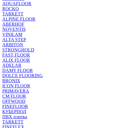
AQUAFLOOR
ROCKO
TARKETT
ALPINE FLOOR
ABERHOF
NOVENTIS
VINILAM
ALTA STEP
ARBITON
STRONGHOLD
FAST FLOOR
ALIX FLOOR
ADELAR
DAMY FLOOR
DOLCE FLOORING
BRONIX
ICON FLOOR
PRIMAVERA
CM FLOOR
OFFWOOD
FINEFLOOR
КУБЕРПОЛ
ПВХ плитка
TARKETT
FINEFLEX