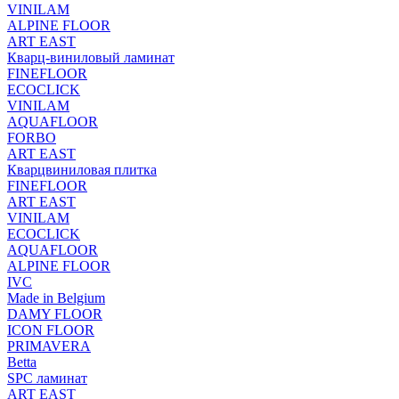
VINILAM
ALPINE FLOOR
ART EAST
Кварц-виниловый ламинат
FINEFLOOR
ECOCLICK
VINILAM
AQUAFLOOR
FORBO
ART EAST
Кварцвиниловая плитка
FINEFLOOR
ART EAST
VINILAM
ECOCLICK
AQUAFLOOR
ALPINE FLOOR
IVC
Made in Belgium
DAMY FLOOR
ICON FLOOR
PRIMAVERA
Betta
SPC ламинат
ART EAST