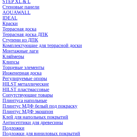
STEP XL & L
Стеновые панели
AQUAWALL
IDEAL
Краски
Террасная доска
Террасная доска ДПК
Ступени из ДПК
Комплектующие для террасной доски
Монтажные лаги
Кляймеры
Клипсы
Торцевые элементы
Инженерная доска
Регулируемые опоры
HILST металлические
HILST пластмассовые
Сопутствующие товары
Плинтуса напольные
Плинтус МДФ белый под покраску
Плинтус МДФ экошпон
Клей для напольных покрытий
Антисептики для древесины
Подложки
Подложки для виниловых покрытий