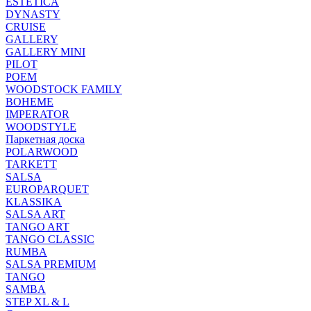
ESTETICA
DYNASTY
CRUISE
GALLERY
GALLERY MINI
PILOT
POEM
WOODSTOCK FAMILY
BOHEME
IMPERATOR
WOODSTYLE
Паркетная доска
POLARWOOD
TARKETT
SALSA
EUROPARQUET
KLASSIKA
SALSA ART
TANGO ART
TANGO CLASSIC
RUMBA
SALSA PREMIUM
TANGO
SAMBA
STEP XL & L