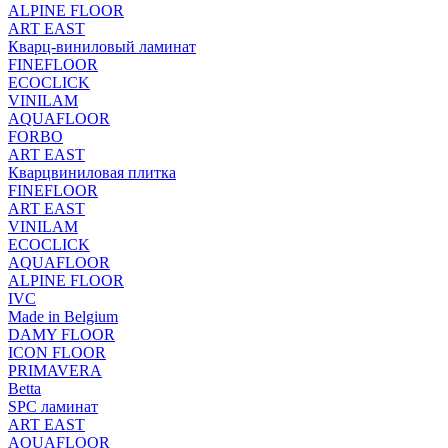
ALPINE FLOOR
ART EAST
Кварц-виниловый ламинат
FINEFLOOR
ECOCLICK
VINILAM
AQUAFLOOR
FORBO
ART EAST
Кварцвиниловая плитка
FINEFLOOR
ART EAST
VINILAM
ECOCLICK
AQUAFLOOR
ALPINE FLOOR
IVC
Made in Belgium
DAMY FLOOR
ICON FLOOR
PRIMAVERA
Betta
SPC ламинат
ART EAST
AQUAFLOOR