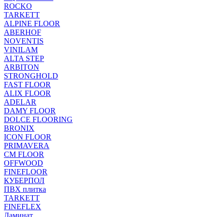
ROCKO
TARKETT
ALPINE FLOOR
ABERHOF
NOVENTIS
VINILAM
ALTA STEP
ARBITON
STRONGHOLD
FAST FLOOR
ALIX FLOOR
ADELAR
DAMY FLOOR
DOLCE FLOORING
BRONIX
ICON FLOOR
PRIMAVERA
CM FLOOR
OFFWOOD
FINEFLOOR
КУБЕРПОЛ
ПВХ плитка
TARKETT
FINEFLEX
Ламинат