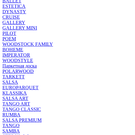
BALLET
ESTETICA
DYNASTY
CRUISE
GALLERY
GALLERY MINI
PILOT
POEM
WOODSTOCK FAMILY
BOHEME
IMPERATOR
WOODSTYLE
Паркетная доска
POLARWOOD
TARKETT
SALSA
EUROPARQUET
KLASSIKA
SALSA ART
TANGO ART
TANGO CLASSIC
RUMBA
SALSA PREMIUM
TANGO
SAMBA