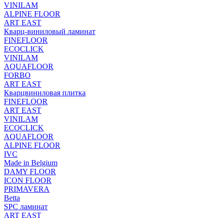
VINILAM
ALPINE FLOOR
ART EAST
Кварц-виниловый ламинат
FINEFLOOR
ECOCLICK
VINILAM
AQUAFLOOR
FORBO
ART EAST
Кварцвиниловая плитка
FINEFLOOR
ART EAST
VINILAM
ECOCLICK
AQUAFLOOR
ALPINE FLOOR
IVC
Made in Belgium
DAMY FLOOR
ICON FLOOR
PRIMAVERA
Betta
SPC ламинат
ART EAST