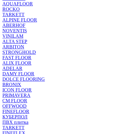
AQUAFLOOR
ROCKO
TARKETT
ALPINE FLOOR
ABERHOF
NOVENTIS
VINILAM
ALTA STEP
ARBITON
STRONGHOLD
FAST FLOOR
ALIX FLOOR
ADELAR
DAMY FLOOR
DOLCE FLOORING
BRONIX
ICON FLOOR
PRIMAVERA
CM FLOOR
OFFWOOD
FINEFLOOR
КУБЕРПОЛ
ПВХ плитка
TARKETT
FINEFLEX