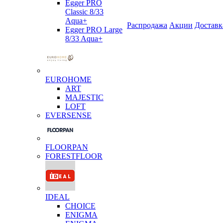
Egger PRO
Classic 8/33
Aqua+
Распродажа
Акции
Доставк
Egger PRO Large
8/33 Aqua+
EUROHOME
ART
MAJESTIC
LOFT
EVERSENSE
FLOORPAN
FORESTFLOOR
IDEAL
CHOICE
ENIGMA