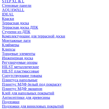
STEP XL & L
Стеновые панели
AQUAWALL
IDEAL
Краски
Террасная доска
Террасная доска ДПК
Ступени из ДПК
Комплектующие для террасной доски
Монтажные лаги
Кляймеры
Клипсы
Торцевые элементы
Инженерная доска
Регулируемые опоры
HILST металлические
HILST пластмассовые
Сопутствующие товары
Плинтуса напольные
Плинтус МДФ белый под покраску
Плинтус МДФ экошпон
Клей для напольных покрытий
Антисептики для древесины
Подложки
Подложки для виниловых покрытий