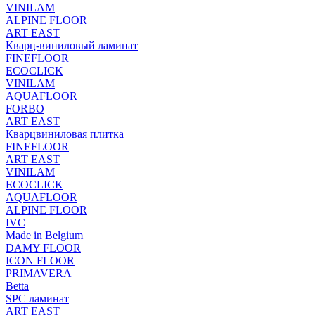
VINILAM
ALPINE FLOOR
ART EAST
Кварц-виниловый ламинат
FINEFLOOR
ECOCLICK
VINILAM
AQUAFLOOR
FORBO
ART EAST
Кварцвиниловая плитка
FINEFLOOR
ART EAST
VINILAM
ECOCLICK
AQUAFLOOR
ALPINE FLOOR
IVC
Made in Belgium
DAMY FLOOR
ICON FLOOR
PRIMAVERA
Betta
SPC ламинат
ART EAST