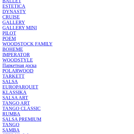
BALLET
ESTETICA
DYNASTY
CRUISE
GALLERY
GALLERY MINI
PILOT
POEM
WOODSTOCK FAMILY
BOHEME
IMPERATOR
WOODSTYLE
Паркетная доска
POLARWOOD
TARKETT
SALSA
EUROPARQUET
KLASSIKA
SALSA ART
TANGO ART
TANGO CLASSIC
RUMBA
SALSA PREMIUM
TANGO
SAMBA