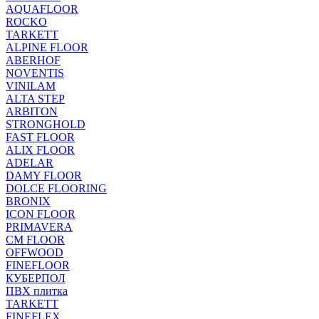
AQUAFLOOR
ROCKO
TARKETT
ALPINE FLOOR
ABERHOF
NOVENTIS
VINILAM
ALTA STEP
ARBITON
STRONGHOLD
FAST FLOOR
ALIX FLOOR
ADELAR
DAMY FLOOR
DOLCE FLOORING
BRONIX
ICON FLOOR
PRIMAVERA
CM FLOOR
OFFWOOD
FINEFLOOR
КУБЕРПОЛ
ПВХ плитка
TARKETT
FINEFLEX