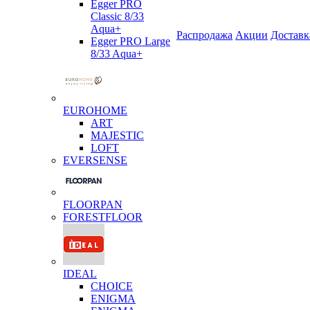
Egger PRO
Classic 8/33
Aqua+
Распродажа
Акции
Доставк
Egger PRO Large
8/33 Aqua+
EUROHOME
ART
MAJESTIC
LOFT
EVERSENSE
FLOORPAN
FORESTFLOOR
IDEAL
CHOICE
ENIGMA