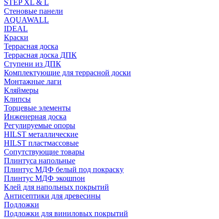
STEP XL & L
Стеновые панели
AQUAWALL
IDEAL
Краски
Террасная доска
Террасная доска ДПК
Ступени из ДПК
Комплектующие для террасной доски
Монтажные лаги
Кляймеры
Клипсы
Торцевые элементы
Инженерная доска
Регулируемые опоры
HILST металлические
HILST пластмассовые
Сопутствующие товары
Плинтуса напольные
Плинтус МДФ белый под покраску
Плинтус МДФ экошпон
Клей для напольных покрытий
Антисептики для древесины
Подложки
Подложки для виниловых покрытий