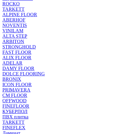
ROCKO
TARKETT
ALPINE FLOOR
ABERHOF
NOVENTIS
VINILAM
ALTA STEP
ARBITON
STRONGHOLD
FAST FLOOR
ALIX FLOOR
ADELAR
DAMY FLOOR
DOLCE FLOORING
BRONIX
ICON FLOOR
PRIMAVERA
CM FLOOR
OFFWOOD
FINEFLOOR
КУБЕРПОЛ
ПВХ плитка
TARKETT
FINEFLEX
Ламинат