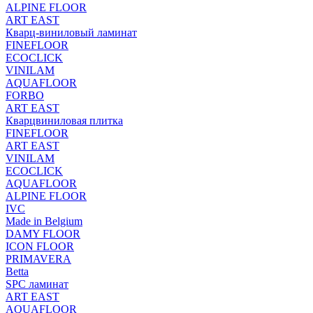
ALPINE FLOOR
ART EAST
Кварц-виниловый ламинат
FINEFLOOR
ECOCLICK
VINILAM
AQUAFLOOR
FORBO
ART EAST
Кварцвиниловая плитка
FINEFLOOR
ART EAST
VINILAM
ECOCLICK
AQUAFLOOR
ALPINE FLOOR
IVC
Made in Belgium
DAMY FLOOR
ICON FLOOR
PRIMAVERA
Betta
SPC ламинат
ART EAST
AQUAFLOOR