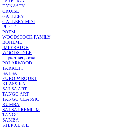
ESTETICA
DYNASTY
CRUISE
GALLERY
GALLERY MINI
PILOT
POEM
WOODSTOCK FAMILY
BOHEME
IMPERATOR
WOODSTYLE
Паркетная доска
POLARWOOD
TARKETT
SALSA
EUROPARQUET
KLASSIKA
SALSA ART
TANGO ART
TANGO CLASSIC
RUMBA
SALSA PREMIUM
TANGO
SAMBA
STEP XL & L