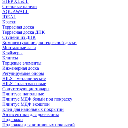
STEP XL & L
Стеновые панели
AQUAWALL
IDEAL
Краски
Террасная доска
Террасная доска ДПК
Ступени из ДПК
Комплектующие для террасной доски
Монтажные лаги
Кляймеры
Клипсы
Торцевые элементы
Инженерная доска
Регулируемые опоры
HILST металлические
HILST пластмассовые
Сопутствующие товары
Плинтуса напольные
Плинтус МДФ белый под покраску
Плинтус МДФ экошпон
Клей для напольных покрытий
Антисептики для древесины
Подложки
Подложки для виниловых покрытий