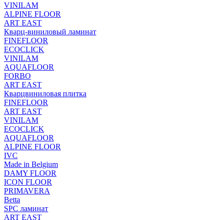
VINILAM
ALPINE FLOOR
ART EAST
Кварц-виниловый ламинат
FINEFLOOR
ECOCLICK
VINILAM
AQUAFLOOR
FORBO
ART EAST
Кварцвиниловая плитка
FINEFLOOR
ART EAST
VINILAM
ECOCLICK
AQUAFLOOR
ALPINE FLOOR
IVC
Made in Belgium
DAMY FLOOR
ICON FLOOR
PRIMAVERA
Betta
SPC ламинат
ART EAST