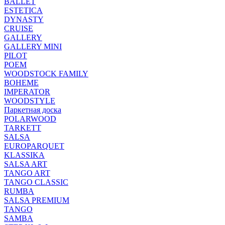
BALLET
ESTETICA
DYNASTY
CRUISE
GALLERY
GALLERY MINI
PILOT
POEM
WOODSTOCK FAMILY
BOHEME
IMPERATOR
WOODSTYLE
Паркетная доска
POLARWOOD
TARKETT
SALSA
EUROPARQUET
KLASSIKA
SALSA ART
TANGO ART
TANGO CLASSIC
RUMBA
SALSA PREMIUM
TANGO
SAMBA