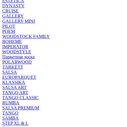
ESTETICA
DYNASTY
CRUISE
GALLERY
GALLERY MINI
PILOT
POEM
WOODSTOCK FAMILY
BOHEME
IMPERATOR
WOODSTYLE
Паркетная доска
POLARWOOD
TARKETT
SALSA
EUROPARQUET
KLASSIKA
SALSA ART
TANGO ART
TANGO CLASSIC
RUMBA
SALSA PREMIUM
TANGO
SAMBA
STEP XL & L