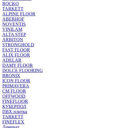
ROCKO
TARKETT
ALPINE FLOOR
ABERHOF
NOVENTIS
VINILAM
ALTA STEP
ARBITON
STRONGHOLD
FAST FLOOR
ALIX FLOOR
ADELAR
DAMY FLOOR
DOLCE FLOORING
BRONIX
ICON FLOOR
PRIMAVERA
CM FLOOR
OFFWOOD
FINEFLOOR
КУБЕРПОЛ
ПВХ плитка
TARKETT
FINEFLEX
Ламинат