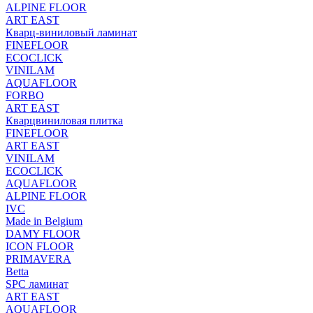
ALPINE FLOOR
ART EAST
Кварц-виниловый ламинат
FINEFLOOR
ECOCLICK
VINILAM
AQUAFLOOR
FORBO
ART EAST
Кварцвиниловая плитка
FINEFLOOR
ART EAST
VINILAM
ECOCLICK
AQUAFLOOR
ALPINE FLOOR
IVC
Made in Belgium
DAMY FLOOR
ICON FLOOR
PRIMAVERA
Betta
SPC ламинат
ART EAST
AQUAFLOOR