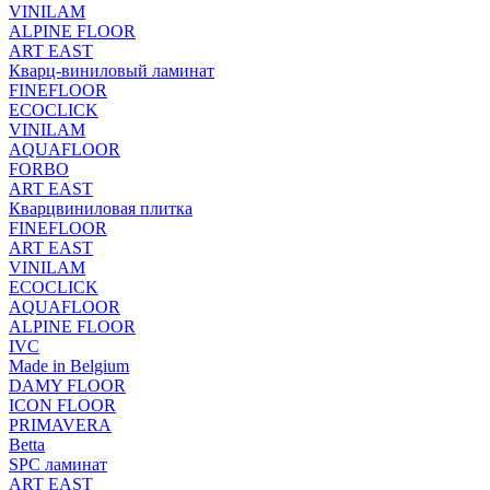
VINILAM
ALPINE FLOOR
ART EAST
Кварц-виниловый ламинат
FINEFLOOR
ECOCLICK
VINILAM
AQUAFLOOR
FORBO
ART EAST
Кварцвиниловая плитка
FINEFLOOR
ART EAST
VINILAM
ECOCLICK
AQUAFLOOR
ALPINE FLOOR
IVC
Made in Belgium
DAMY FLOOR
ICON FLOOR
PRIMAVERA
Betta
SPC ламинат
ART EAST