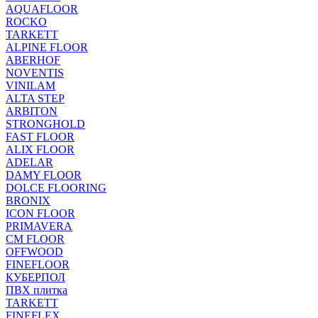
AQUAFLOOR
ROCKO
TARKETT
ALPINE FLOOR
ABERHOF
NOVENTIS
VINILAM
ALTA STEP
ARBITON
STRONGHOLD
FAST FLOOR
ALIX FLOOR
ADELAR
DAMY FLOOR
DOLCE FLOORING
BRONIX
ICON FLOOR
PRIMAVERA
CM FLOOR
OFFWOOD
FINEFLOOR
КУБЕРПОЛ
ПВХ плитка
TARKETT
FINEFLEX