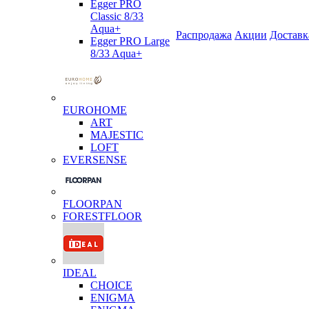
Egger PRO
Classic 8/33
Aqua+
Распродажа
Акции
Доставк
Egger PRO Large
8/33 Aqua+
EUROHOME
ART
MAJESTIC
LOFT
EVERSENSE
FLOORPAN
FORESTFLOOR
IDEAL
CHOICE
ENIGMA