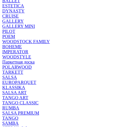
BALLET
ESTETICA
DYNASTY
CRUISE
GALLERY
GALLERY MINI
PILOT
POEM
WOODSTOCK FAMILY
BOHEME
IMPERATOR
WOODSTYLE
Паркетная доска
POLARWOOD
TARKETT
SALSA
EUROPARQUET
KLASSIKA
SALSA ART
TANGO ART
TANGO CLASSIC
RUMBA
SALSA PREMIUM
TANGO
SAMBA