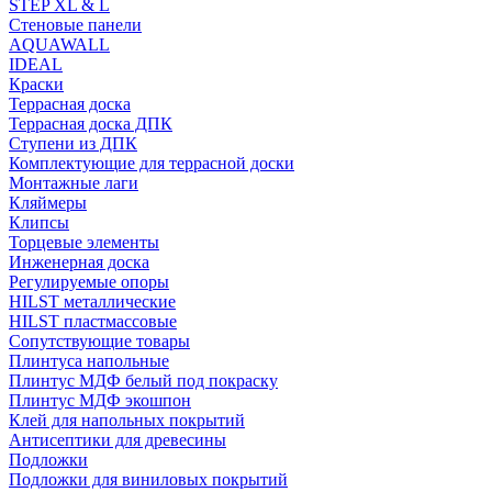
STEP XL & L
Стеновые панели
AQUAWALL
IDEAL
Краски
Террасная доска
Террасная доска ДПК
Ступени из ДПК
Комплектующие для террасной доски
Монтажные лаги
Кляймеры
Клипсы
Торцевые элементы
Инженерная доска
Регулируемые опоры
HILST металлические
HILST пластмассовые
Сопутствующие товары
Плинтуса напольные
Плинтус МДФ белый под покраску
Плинтус МДФ экошпон
Клей для напольных покрытий
Антисептики для древесины
Подложки
Подложки для виниловых покрытий