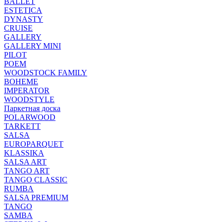
BALLET
ESTETICA
DYNASTY
CRUISE
GALLERY
GALLERY MINI
PILOT
POEM
WOODSTOCK FAMILY
BOHEME
IMPERATOR
WOODSTYLE
Паркетная доска
POLARWOOD
TARKETT
SALSA
EUROPARQUET
KLASSIKA
SALSA ART
TANGO ART
TANGO CLASSIC
RUMBA
SALSA PREMIUM
TANGO
SAMBA