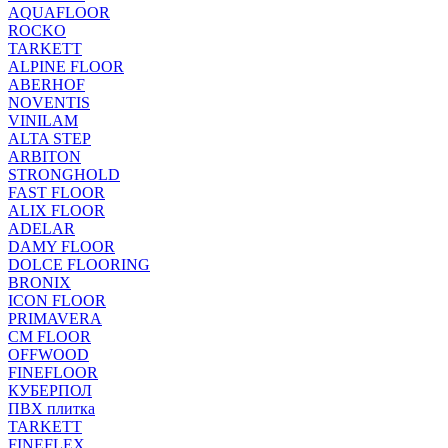
AQUAFLOOR
ROCKO
TARKETT
ALPINE FLOOR
ABERHOF
NOVENTIS
VINILAM
ALTA STEP
ARBITON
STRONGHOLD
FAST FLOOR
ALIX FLOOR
ADELAR
DAMY FLOOR
DOLCE FLOORING
BRONIX
ICON FLOOR
PRIMAVERA
CM FLOOR
OFFWOOD
FINEFLOOR
КУБЕРПОЛ
ПВХ плитка
TARKETT
FINEFLEX