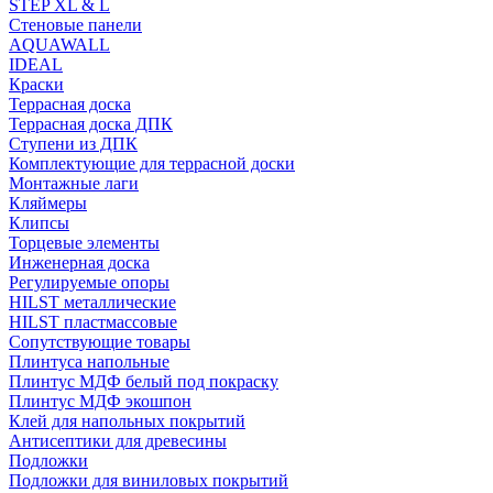
STEP XL & L
Стеновые панели
AQUAWALL
IDEAL
Краски
Террасная доска
Террасная доска ДПК
Ступени из ДПК
Комплектующие для террасной доски
Монтажные лаги
Кляймеры
Клипсы
Торцевые элементы
Инженерная доска
Регулируемые опоры
HILST металлические
HILST пластмассовые
Сопутствующие товары
Плинтуса напольные
Плинтус МДФ белый под покраску
Плинтус МДФ экошпон
Клей для напольных покрытий
Антисептики для древесины
Подложки
Подложки для виниловых покрытий