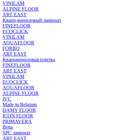
VINILAM
ALPINE FLOOR
ART EAST
Кварц-виниловый ламинат
FINEFLOOR
ECOCLICK
VINILAM
AQUAFLOOR
FORBO
ART EAST
Кварцвиниловая плитка
FINEFLOOR
ART EAST
VINILAM
ECOCLICK
AQUAFLOOR
ALPINE FLOOR
IVC
Made in Belgium
DAMY FLOOR
ICON FLOOR
PRIMAVERA
Betta
SPC ламинат
ART EAST