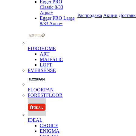
Egger PRO
Classic 8/33
Aqua+
Распродажа
Акции
Доставк
Egger PRO Large
8/33 Aqua+
EUROHOME
ART
MAJESTIC
LOFT
EVERSENSE
FLOORPAN
FORESTFLOOR
IDEAL
CHOICE
ENIGMA