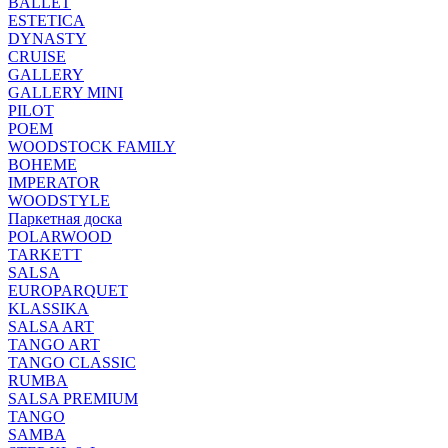
BALLET
ESTETICA
DYNASTY
CRUISE
GALLERY
GALLERY MINI
PILOT
POEM
WOODSTOCK FAMILY
BOHEME
IMPERATOR
WOODSTYLE
Паркетная доска
POLARWOOD
TARKETT
SALSA
EUROPARQUET
KLASSIKA
SALSA ART
TANGO ART
TANGO CLASSIC
RUMBA
SALSA PREMIUM
TANGO
SAMBA