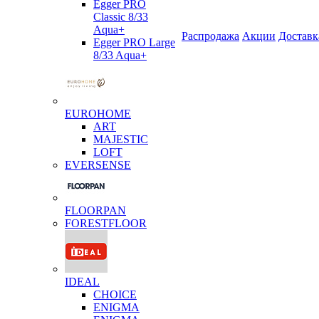
Egger PRO
Classic 8/33
Aqua+
Распродажа
Акции
Доставк
Egger PRO Large
8/33 Aqua+
EUROHOME
ART
MAJESTIC
LOFT
EVERSENSE
FLOORPAN
FORESTFLOOR
IDEAL
CHOICE
ENIGMA