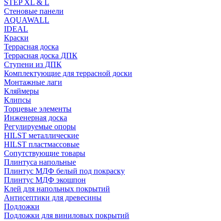
STEP XL & L
Стеновые панели
AQUAWALL
IDEAL
Краски
Террасная доска
Террасная доска ДПК
Ступени из ДПК
Комплектующие для террасной доски
Монтажные лаги
Кляймеры
Клипсы
Торцевые элементы
Инженерная доска
Регулируемые опоры
HILST металлические
HILST пластмассовые
Сопутствующие товары
Плинтуса напольные
Плинтус МДФ белый под покраску
Плинтус МДФ экошпон
Клей для напольных покрытий
Антисептики для древесины
Подложки
Подложки для виниловых покрытий