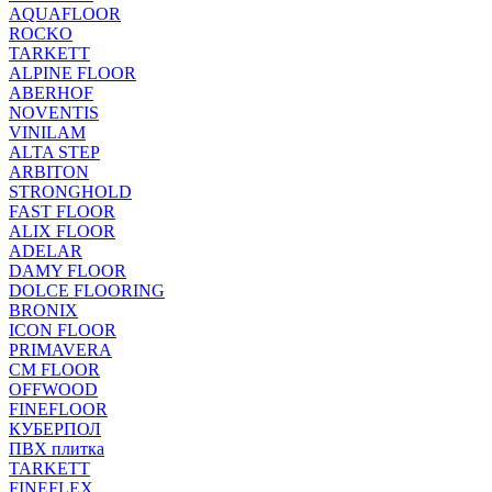
AQUAFLOOR
ROCKO
TARKETT
ALPINE FLOOR
ABERHOF
NOVENTIS
VINILAM
ALTA STEP
ARBITON
STRONGHOLD
FAST FLOOR
ALIX FLOOR
ADELAR
DAMY FLOOR
DOLCE FLOORING
BRONIX
ICON FLOOR
PRIMAVERA
CM FLOOR
OFFWOOD
FINEFLOOR
КУБЕРПОЛ
ПВХ плитка
TARKETT
FINEFLEX