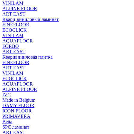
VINILAM
ALPINE FLOOR
ART EAST
Кварц-виниловый ламинат
FINEFLOOR
ECOCLICK
VINILAM
AQUAFLOOR
FORBO
ART EAST
Кварцвиниловая плитка
FINEFLOOR
ART EAST
VINILAM
ECOCLICK
AQUAFLOOR
ALPINE FLOOR
IVC
Made in Belgium
DAMY FLOOR
ICON FLOOR
PRIMAVERA
Betta
SPC ламинат
ART EAST