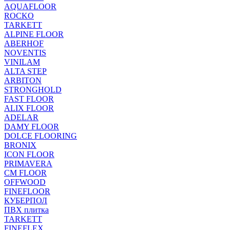
AQUAFLOOR
ROCKO
TARKETT
ALPINE FLOOR
ABERHOF
NOVENTIS
VINILAM
ALTA STEP
ARBITON
STRONGHOLD
FAST FLOOR
ALIX FLOOR
ADELAR
DAMY FLOOR
DOLCE FLOORING
BRONIX
ICON FLOOR
PRIMAVERA
CM FLOOR
OFFWOOD
FINEFLOOR
КУБЕРПОЛ
ПВХ плитка
TARKETT
FINEFLEX