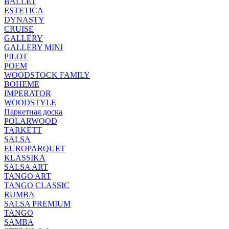
BALLET
ESTETICA
DYNASTY
CRUISE
GALLERY
GALLERY MINI
PILOT
POEM
WOODSTOCK FAMILY
BOHEME
IMPERATOR
WOODSTYLE
Паркетная доска
POLARWOOD
TARKETT
SALSA
EUROPARQUET
KLASSIKA
SALSA ART
TANGO ART
TANGO CLASSIC
RUMBA
SALSA PREMIUM
TANGO
SAMBA