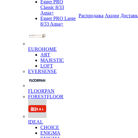
Egger PRO
Classic 8/33
Aqua+
Распродажа
Акции
Доставк
Egger PRO Large
8/33 Aqua+
EUROHOME
ART
MAJESTIC
LOFT
EVERSENSE
FLOORPAN
FORESTFLOOR
IDEAL
CHOICE
ENIGMA