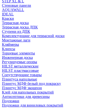
STEP XL & L
Стеновые панели
AQUAWALL
IDEAL
Краски
Террасная доска
Террасная доска ДПК
Ступени из ДПК
Комплектующие для террасной доски
Монтажные лаги
Кляймеры
Клипсы
Торцевые элементы
Инженерная доска
Регулируемые опоры
HILST металлические
HILST пластмассовые
Сопутствующие товары
Плинтуса напольные
Плинтус МДФ белый под покраску
Плинтус МДФ экошпон
Клей для напольных покрытий
Антисептики для древесины
Подложки
Подложки для виниловых покрытий