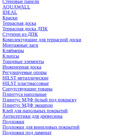
Стеновые панели
AQUAWALL
IDEAL
Краски
Террасная доска
Террасная доска ДПК
Ступени из ДПК
Комплектующие для террасной доски
Монтажные лаги
Кляймеры
Клипсы
Торцевые элементы
Инженерная доска
Регулируемые опоры
HILST металлические
HILST пластмассовые
Сопутствующие товары
Плинтуса напольные
Плинтус МДФ белый под покраску
Плинтус МДФ экошпон
Клей для напольных покрытий
Антисептики для древесины
Подложки
Подложки для виниловых покрытий
Подложки под ламинат