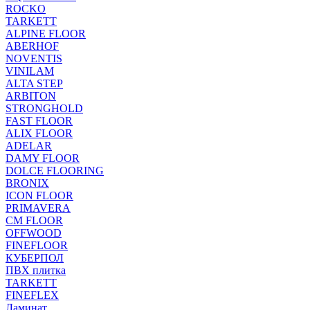
ROCKO
TARKETT
ALPINE FLOOR
ABERHOF
NOVENTIS
VINILAM
ALTA STEP
ARBITON
STRONGHOLD
FAST FLOOR
ALIX FLOOR
ADELAR
DAMY FLOOR
DOLCE FLOORING
BRONIX
ICON FLOOR
PRIMAVERA
CM FLOOR
OFFWOOD
FINEFLOOR
КУБЕРПОЛ
ПВХ плитка
TARKETT
FINEFLEX
Ламинат