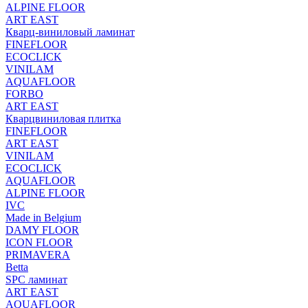
ALPINE FLOOR
ART EAST
Кварц-виниловый ламинат
FINEFLOOR
ECOCLICK
VINILAM
AQUAFLOOR
FORBO
ART EAST
Кварцвиниловая плитка
FINEFLOOR
ART EAST
VINILAM
ECOCLICK
AQUAFLOOR
ALPINE FLOOR
IVC
Made in Belgium
DAMY FLOOR
ICON FLOOR
PRIMAVERA
Betta
SPC ламинат
ART EAST
AQUAFLOOR