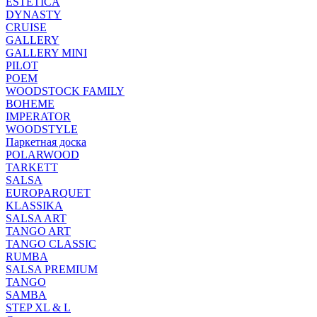
ESTETICA
DYNASTY
CRUISE
GALLERY
GALLERY MINI
PILOT
POEM
WOODSTOCK FAMILY
BOHEME
IMPERATOR
WOODSTYLE
Паркетная доска
POLARWOOD
TARKETT
SALSA
EUROPARQUET
KLASSIKA
SALSA ART
TANGO ART
TANGO CLASSIC
RUMBA
SALSA PREMIUM
TANGO
SAMBA
STEP XL & L