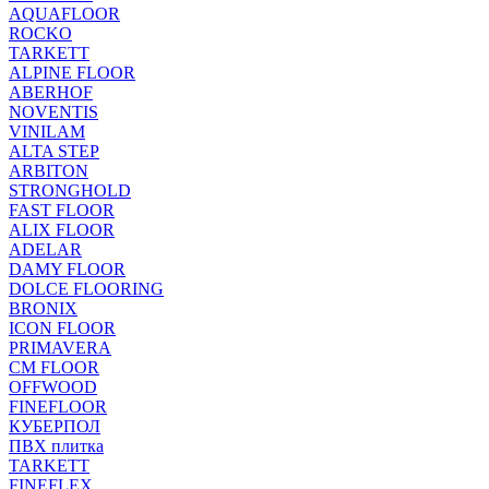
AQUAFLOOR
ROCKO
TARKETT
ALPINE FLOOR
ABERHOF
NOVENTIS
VINILAM
ALTA STEP
ARBITON
STRONGHOLD
FAST FLOOR
ALIX FLOOR
ADELAR
DAMY FLOOR
DOLCE FLOORING
BRONIX
ICON FLOOR
PRIMAVERA
CM FLOOR
OFFWOOD
FINEFLOOR
КУБЕРПОЛ
ПВХ плитка
TARKETT
FINEFLEX