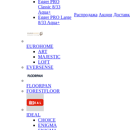
Egger PRO
Classic 8/33
Aqua+
Распродажа
Акции
Доставк
Egger PRO Large
8/33 Aqua+
EUROHOME
ART
MAJESTIC
LOFT
EVERSENSE
FLOORPAN
FORESTFLOOR
IDEAL
CHOICE
ENIGMA