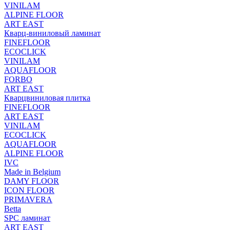
VINILAM
ALPINE FLOOR
ART EAST
Кварц-виниловый ламинат
FINEFLOOR
ECOCLICK
VINILAM
AQUAFLOOR
FORBO
ART EAST
Кварцвиниловая плитка
FINEFLOOR
ART EAST
VINILAM
ECOCLICK
AQUAFLOOR
ALPINE FLOOR
IVC
Made in Belgium
DAMY FLOOR
ICON FLOOR
PRIMAVERA
Betta
SPC ламинат
ART EAST