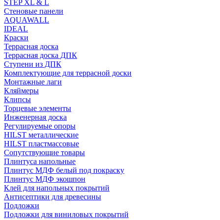
STEP XL & L
Стеновые панели
AQUAWALL
IDEAL
Краски
Террасная доска
Террасная доска ДПК
Ступени из ДПК
Комплектующие для террасной доски
Монтажные лаги
Кляймеры
Клипсы
Торцевые элементы
Инженерная доска
Регулируемые опоры
HILST металлические
HILST пластмассовые
Сопутствующие товары
Плинтуса напольные
Плинтус МДФ белый под покраску
Плинтус МДФ экошпон
Клей для напольных покрытий
Антисептики для древесины
Подложки
Подложки для виниловых покрытий