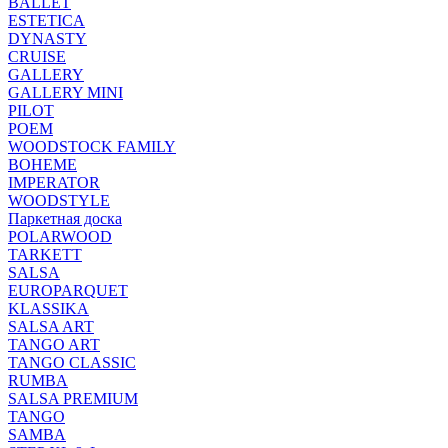
BALLET
ESTETICA
DYNASTY
CRUISE
GALLERY
GALLERY MINI
PILOT
POEM
WOODSTOCK FAMILY
BOHEME
IMPERATOR
WOODSTYLE
Паркетная доска
POLARWOOD
TARKETT
SALSA
EUROPARQUET
KLASSIKA
SALSA ART
TANGO ART
TANGO CLASSIC
RUMBA
SALSA PREMIUM
TANGO
SAMBA