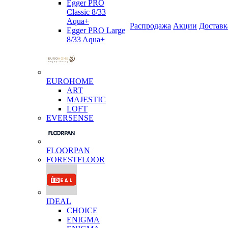
Egger PRO
Classic 8/33
Aqua+
Распродажа
Акции
Доставк
Egger PRO Large
8/33 Aqua+
EUROHOME
ART
MAJESTIC
LOFT
EVERSENSE
FLOORPAN
FORESTFLOOR
IDEAL
CHOICE
ENIGMA