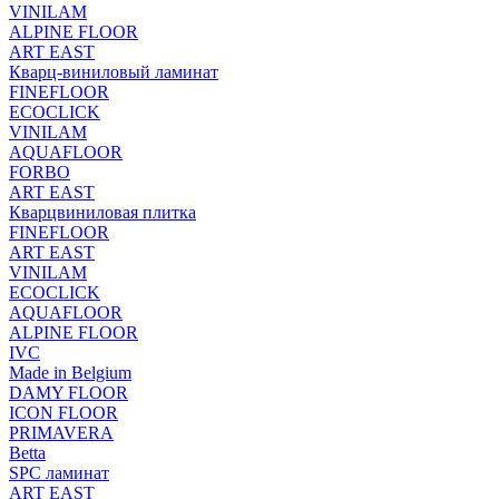
VINILAM
ALPINE FLOOR
ART EAST
Кварц-виниловый ламинат
FINEFLOOR
ECOCLICK
VINILAM
AQUAFLOOR
FORBO
ART EAST
Кварцвиниловая плитка
FINEFLOOR
ART EAST
VINILAM
ECOCLICK
AQUAFLOOR
ALPINE FLOOR
IVC
Made in Belgium
DAMY FLOOR
ICON FLOOR
PRIMAVERA
Betta
SPC ламинат
ART EAST