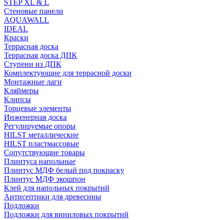
STEP XL & L
Стеновые панели
AQUAWALL
IDEAL
Краски
Террасная доска
Террасная доска ДПК
Ступени из ДПК
Комплектующие для террасной доски
Монтажные лаги
Кляймеры
Клипсы
Торцевые элементы
Инженерная доска
Регулируемые опоры
HILST металлические
HILST пластмассовые
Сопутствующие товары
Плинтуса напольные
Плинтус МДФ белый под покраску
Плинтус МДФ экошпон
Клей для напольных покрытий
Антисептики для древесины
Подложки
Подложки для виниловых покрытий