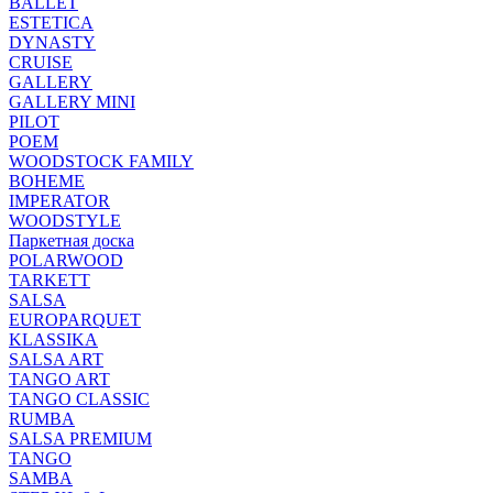
BALLET
ESTETICA
DYNASTY
CRUISE
GALLERY
GALLERY MINI
PILOT
POEM
WOODSTOCK FAMILY
BOHEME
IMPERATOR
WOODSTYLE
Паркетная доска
POLARWOOD
TARKETT
SALSA
EUROPARQUET
KLASSIKA
SALSA ART
TANGO ART
TANGO CLASSIC
RUMBA
SALSA PREMIUM
TANGO
SAMBA