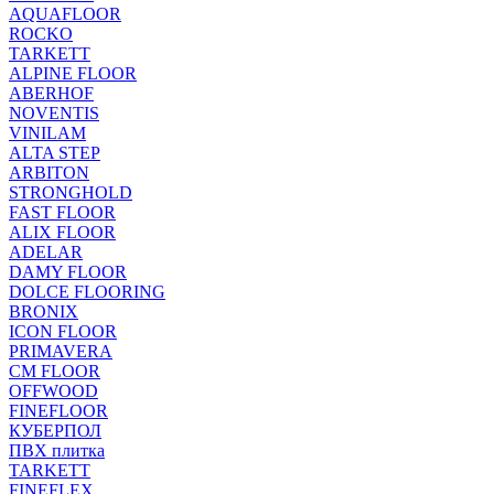
AQUAFLOOR
ROCKO
TARKETT
ALPINE FLOOR
ABERHOF
NOVENTIS
VINILAM
ALTA STEP
ARBITON
STRONGHOLD
FAST FLOOR
ALIX FLOOR
ADELAR
DAMY FLOOR
DOLCE FLOORING
BRONIX
ICON FLOOR
PRIMAVERA
CM FLOOR
OFFWOOD
FINEFLOOR
КУБЕРПОЛ
ПВХ плитка
TARKETT
FINEFLEX