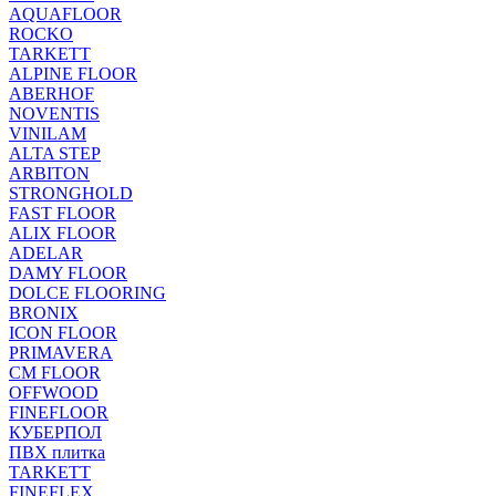
AQUAFLOOR
ROCKO
TARKETT
ALPINE FLOOR
ABERHOF
NOVENTIS
VINILAM
ALTA STEP
ARBITON
STRONGHOLD
FAST FLOOR
ALIX FLOOR
ADELAR
DAMY FLOOR
DOLCE FLOORING
BRONIX
ICON FLOOR
PRIMAVERA
CM FLOOR
OFFWOOD
FINEFLOOR
КУБЕРПОЛ
ПВХ плитка
TARKETT
FINEFLEX