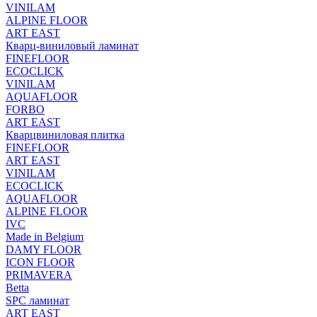
VINILAM
ALPINE FLOOR
ART EAST
Кварц-виниловый ламинат
FINEFLOOR
ECOCLICK
VINILAM
AQUAFLOOR
FORBO
ART EAST
Кварцвиниловая плитка
FINEFLOOR
ART EAST
VINILAM
ECOCLICK
AQUAFLOOR
ALPINE FLOOR
IVC
Made in Belgium
DAMY FLOOR
ICON FLOOR
PRIMAVERA
Betta
SPC ламинат
ART EAST