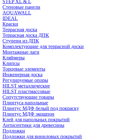
STEP XL & L
Стеновые панели
AQUAWALL
IDEAL
Краски
Террасная доска
Террасная доска ДПК
Ступени из ДПК
Комплектующие для террасной доски
Монтажные лаги
Кляймеры
Клипсы
Торцевые элементы
Инженерная доска
Регулируемые опоры
HILST металлические
HILST пластмассовые
Сопутствующие товары
Плинтуса напольные
Плинтус МДФ белый под покраску
Плинтус МДФ экошпон
Клей для напольных покрытий
Антисептики для древесины
Подложки
Подложки для виниловых покрытий