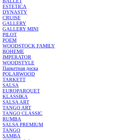
BALLET
ESTETICA
DYNASTY
CRUISE
GALLERY
GALLERY MINI
PILOT
POEM
WOODSTOCK FAMILY
BOHEME
IMPERATOR
WOODSTYLE
Паркетная доска
POLARWOOD
TARKETT
SALSA
EUROPARQUET
KLASSIKA
SALSA ART
TANGO ART
TANGO CLASSIC
RUMBA
SALSA PREMIUM
TANGO
SAMBA