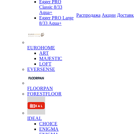
Egger PRO
Classic 8/33
Aqua+
Распродажа
Акции
Доставк
Egger PRO Large
8/33 Aqua+
EUROHOME
ART
MAJESTIC
LOFT
EVERSENSE
FLOORPAN
FORESTFLOOR
IDEAL
CHOICE
ENIGMA