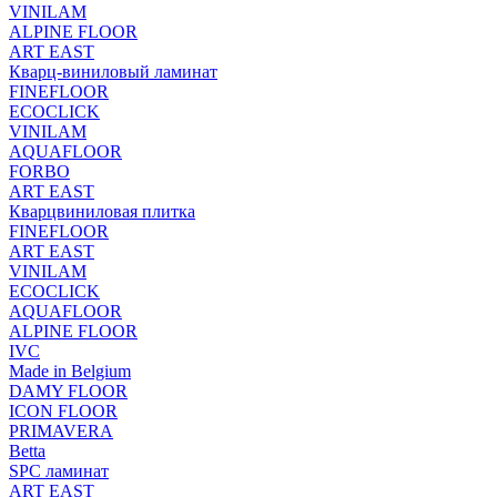
VINILAM
ALPINE FLOOR
ART EAST
Кварц-виниловый ламинат
FINEFLOOR
ECOCLICK
VINILAM
AQUAFLOOR
FORBO
ART EAST
Кварцвиниловая плитка
FINEFLOOR
ART EAST
VINILAM
ECOCLICK
AQUAFLOOR
ALPINE FLOOR
IVC
Made in Belgium
DAMY FLOOR
ICON FLOOR
PRIMAVERA
Betta
SPC ламинат
ART EAST