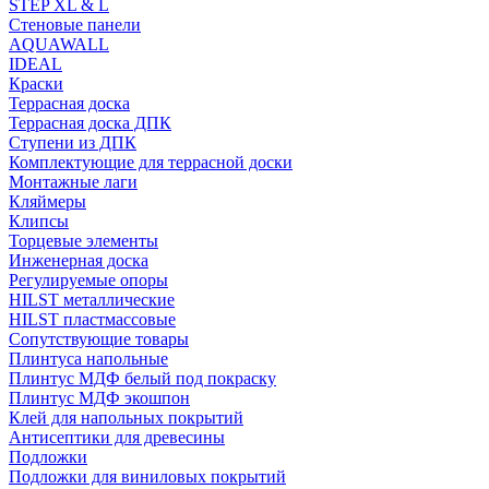
STEP XL & L
Стеновые панели
AQUAWALL
IDEAL
Краски
Террасная доска
Террасная доска ДПК
Ступени из ДПК
Комплектующие для террасной доски
Монтажные лаги
Кляймеры
Клипсы
Торцевые элементы
Инженерная доска
Регулируемые опоры
HILST металлические
HILST пластмассовые
Сопутствующие товары
Плинтуса напольные
Плинтус МДФ белый под покраску
Плинтус МДФ экошпон
Клей для напольных покрытий
Антисептики для древесины
Подложки
Подложки для виниловых покрытий