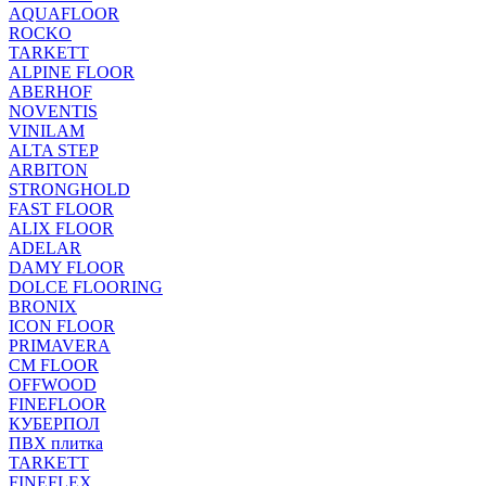
AQUAFLOOR
ROCKO
TARKETT
ALPINE FLOOR
ABERHOF
NOVENTIS
VINILAM
ALTA STEP
ARBITON
STRONGHOLD
FAST FLOOR
ALIX FLOOR
ADELAR
DAMY FLOOR
DOLCE FLOORING
BRONIX
ICON FLOOR
PRIMAVERA
CM FLOOR
OFFWOOD
FINEFLOOR
КУБЕРПОЛ
ПВХ плитка
TARKETT
FINEFLEX