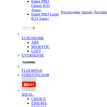
Egger PRO
Classic 8/33
Aqua+
Распродажа
Акции
Доставк
Egger PRO Large
8/33 Aqua+
EUROHOME
ART
MAJESTIC
LOFT
EVERSENSE
FLOORPAN
FORESTFLOOR
IDEAL
CHOICE
ENIGMA