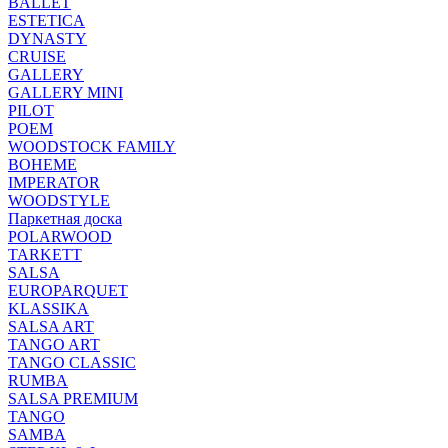
BALLET
ESTETICA
DYNASTY
CRUISE
GALLERY
GALLERY MINI
PILOT
POEM
WOODSTOCK FAMILY
BOHEME
IMPERATOR
WOODSTYLE
Паркетная доска
POLARWOOD
TARKETT
SALSA
EUROPARQUET
KLASSIKA
SALSA ART
TANGO ART
TANGO CLASSIC
RUMBA
SALSA PREMIUM
TANGO
SAMBA