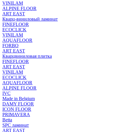
VINILAM
ALPINE FLOOR
ART EAST
Кварц-виниловый ламинат
FINEFLOOR
ECOCLICK
VINILAM
AQUAFLOOR
FORBO
ART EAST
Кварцвиниловая плитка
FINEFLOOR
ART EAST
VINILAM
ECOCLICK
AQUAFLOOR
ALPINE FLOOR
IVC
Made in Belgium
DAMY FLOOR
ICON FLOOR
PRIMAVERA
Betta
SPC ламинат
ART EAST