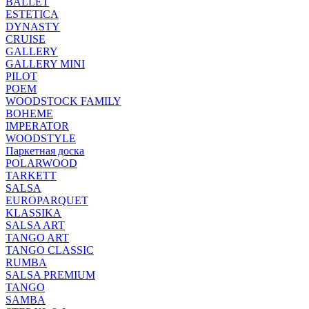
BALLET
ESTETICA
DYNASTY
CRUISE
GALLERY
GALLERY MINI
PILOT
POEM
WOODSTOCK FAMILY
BOHEME
IMPERATOR
WOODSTYLE
Паркетная доска
POLARWOOD
TARKETT
SALSA
EUROPARQUET
KLASSIKA
SALSA ART
TANGO ART
TANGO CLASSIC
RUMBA
SALSA PREMIUM
TANGO
SAMBA