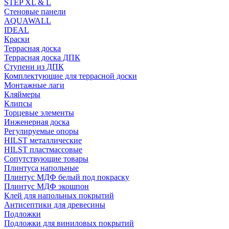
STEP XL & L
Стеновые панели
AQUAWALL
IDEAL
Краски
Террасная доска
Террасная доска ДПК
Ступени из ДПК
Комплектующие для террасной доски
Монтажные лаги
Кляймеры
Клипсы
Торцевые элементы
Инженерная доска
Регулируемые опоры
HILST металлические
HILST пластмассовые
Сопутствующие товары
Плинтуса напольные
Плинтус МДФ белый под покраску
Плинтус МДФ экошпон
Клей для напольных покрытий
Антисептики для древесины
Подложки
Подложки для виниловых покрытий