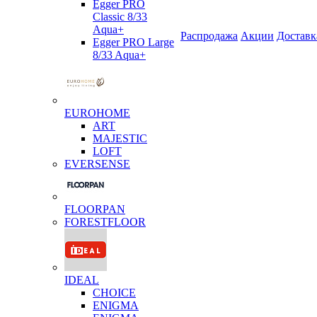
Egger PRO
Classic 8/33
Aqua+
Распродажа
Акции
Доставк
Egger PRO Large
8/33 Aqua+
EUROHOME
ART
MAJESTIC
LOFT
EVERSENSE
FLOORPAN
FORESTFLOOR
IDEAL
CHOICE
ENIGMA