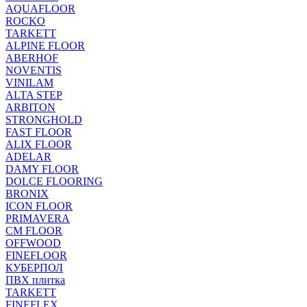
AQUAFLOOR
ROCKO
TARKETT
ALPINE FLOOR
ABERHOF
NOVENTIS
VINILAM
ALTA STEP
ARBITON
STRONGHOLD
FAST FLOOR
ALIX FLOOR
ADELAR
DAMY FLOOR
DOLCE FLOORING
BRONIX
ICON FLOOR
PRIMAVERA
CM FLOOR
OFFWOOD
FINEFLOOR
КУБЕРПОЛ
ПВХ плитка
TARKETT
FINEFLEX