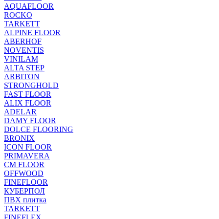
AQUAFLOOR
ROCKO
TARKETT
ALPINE FLOOR
ABERHOF
NOVENTIS
VINILAM
ALTA STEP
ARBITON
STRONGHOLD
FAST FLOOR
ALIX FLOOR
ADELAR
DAMY FLOOR
DOLCE FLOORING
BRONIX
ICON FLOOR
PRIMAVERA
CM FLOOR
OFFWOOD
FINEFLOOR
КУБЕРПОЛ
ПВХ плитка
TARKETT
FINEFLEX