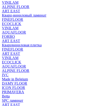
VINILAM
ALPINE FLOOR
ART EAST
Кварц-виниловый ламинат
FINEFLOOR
ECOCLICK
VINILAM
AQUAFLOOR
FORBO
ART EAST
Кварцвиниловая плитка
FINEFLOOR
ART EAST
VINILAM
ECOCLICK
AQUAFLOOR
ALPINE FLOOR
IVC
Made in Belgium
DAMY FLOOR
ICON FLOOR
PRIMAVERA
Betta
SPC ламинат
ART EAST