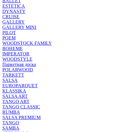
BALLET
ESTETICA
DYNASTY
CRUISE
GALLERY
GALLERY MINI
PILOT
POEM
WOODSTOCK FAMILY
BOHEME
IMPERATOR
WOODSTYLE
Паркетная доска
POLARWOOD
TARKETT
SALSA
EUROPARQUET
KLASSIKA
SALSA ART
TANGO ART
TANGO CLASSIC
RUMBA
SALSA PREMIUM
TANGO
SAMBA