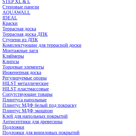
STEP XL & L
Стеновые панели
AQUAWALL
IDEAL
Краски
Террасная доска
Террасная доска ДПК
Ступени из ДПК
Комплектующие для террасной доски
Монтажные лаги
Кляймеры
Клипсы
Торцевые элементы
Инженерная доска
Регулируемые опоры
HILST металлические
HILST пластмассовые
Сопутствующие товары
Плинтуса напольные
Плинтус МДФ белый под покраску
Плинтус МДФ экошпон
Клей для напольных покрытий
Антисептики для древесины
Подложки
Подложки для виниловых покрытий