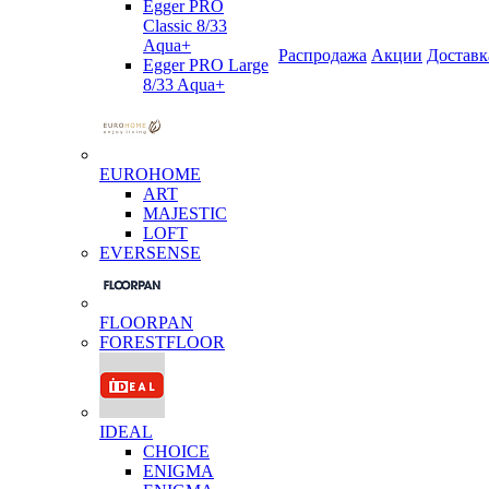
Egger PRO
Classic 8/33
Aqua+
Распродажа
Акции
Доставк
Egger PRO Large
8/33 Aqua+
EUROHOME
ART
MAJESTIC
LOFT
EVERSENSE
FLOORPAN
FORESTFLOOR
IDEAL
CHOICE
ENIGMA