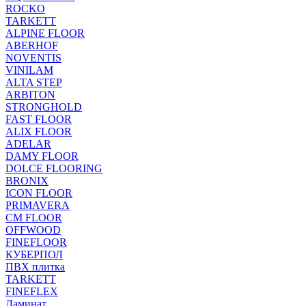
ROCKO
TARKETT
ALPINE FLOOR
ABERHOF
NOVENTIS
VINILAM
ALTA STEP
ARBITON
STRONGHOLD
FAST FLOOR
ALIX FLOOR
ADELAR
DAMY FLOOR
DOLCE FLOORING
BRONIX
ICON FLOOR
PRIMAVERA
CM FLOOR
OFFWOOD
FINEFLOOR
КУБЕРПОЛ
ПВХ плитка
TARKETT
FINEFLEX
Ламинат