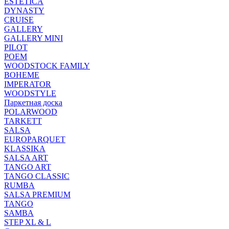
ESTETICA
DYNASTY
CRUISE
GALLERY
GALLERY MINI
PILOT
POEM
WOODSTOCK FAMILY
BOHEME
IMPERATOR
WOODSTYLE
Паркетная доска
POLARWOOD
TARKETT
SALSA
EUROPARQUET
KLASSIKA
SALSA ART
TANGO ART
TANGO CLASSIC
RUMBA
SALSA PREMIUM
TANGO
SAMBA
STEP XL & L