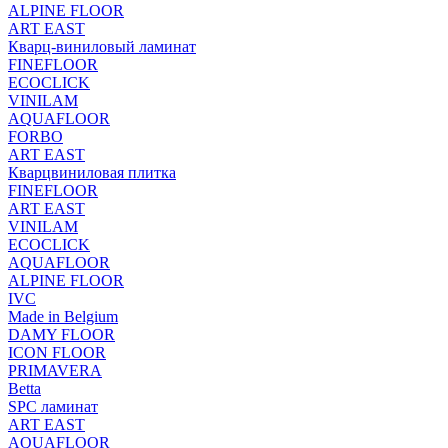
ALPINE FLOOR
ART EAST
Кварц-виниловый ламинат
FINEFLOOR
ECOCLICK
VINILAM
AQUAFLOOR
FORBO
ART EAST
Кварцвиниловая плитка
FINEFLOOR
ART EAST
VINILAM
ECOCLICK
AQUAFLOOR
ALPINE FLOOR
IVC
Made in Belgium
DAMY FLOOR
ICON FLOOR
PRIMAVERA
Betta
SPC ламинат
ART EAST
AQUAFLOOR