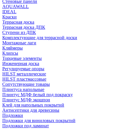
Стеновые панели
AQUAWALL
IDEAL
Краски
Террасная доска
Террасная доска ДПК
Ступени из ДПК
Комплектующие для террасной доски
Монтажные лаги
Кляймеры
Клипсы
Торцевые элементы
Инженерная доска
Регулируемые опоры
HILST металлические
HILST пластмассовые
Сопутствующие товары
Плинтуса напольные
Плинтус МДФ белый под покраску
Плинтус МДФ экошпон
Клей для напольных покрытий
Антисептики для древесины
Подложки
Подложки для виниловых покрытий
Подложки под ламинат